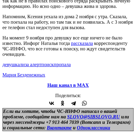
так как не в правилах поискового отряда раскрывать личную
информацию. Но ясно одно – девушка жива и здорова.
Напомним, Ксения уехала из дома 2 ноября с утра. Сказала,
что поехала на работу, но там так и не появилась. А с 3 ноября
ее телефон стал недоступен для вызова.
На момент 9 ноября про девушку все еще ничего не было
известно. Инфорг Наталья тогда
рассказала
корреспонденту
ЧС-ИНФО, что все готовы к поиску, но ждут свидетельств
очевидцев.
девушка
лиза алерт
поиск
пропала
Мария Безденежных
Наш канал в МАХ
Поделиться:
Если вы хотите, чтобы ЧС-ИНФО написал о вашей
проблеме, сообщайте нам на
SLOVO@SIBSLOVO.RU
или
через мессенджеры +7 913 464 7039 (Вотсапп и Телеграмм)
и
социальные сети:
Вконтакте
и
Одноклассники