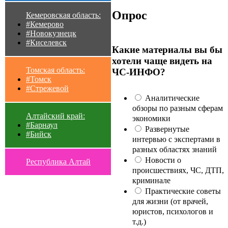
Опрос
Кемеровская область:
#Кемерово
#Новокузнецк
#Киселевск
Какие материалы вы бы
хотели чаще видеть на
Томская область:
ЧС-ИНФО?
#Томск
#Стрежевой
Аналитические
обзоры по разным сферам
Алтайский край:
экономики
#Барнаул
Развернутые
#Бийск
интервью с экспертами в
разных областях знаний
Новости о
Республика Алтай
происшествиях, ЧС, ДТП,
криминале
Практические советы
для жизни (от врачей,
юристов, психологов и
т.д.)