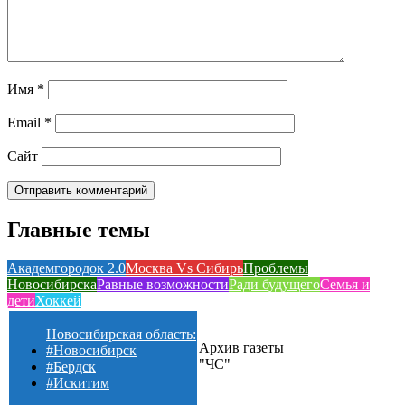
Имя
*
Email
*
Сайт
Главные темы
Академгородок 2.0
Москва Vs Сибирь
Проблемы
Новосибирска
Равные возможности
Ради будущего
Семья и
дети
Хоккей
Новосибирская область:
Архив газеты
#Новосибирск
"ЧС"
#Бердск
#Искитим