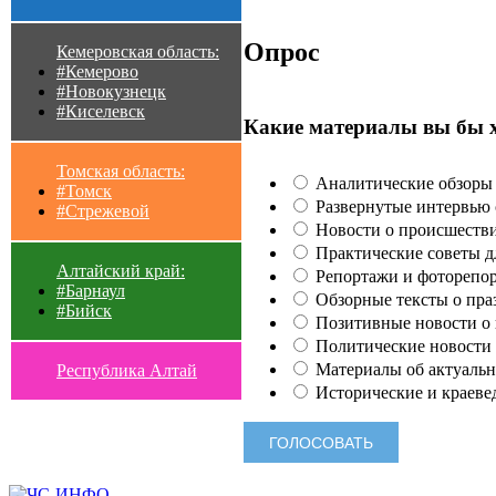
Опрос
Кемеровская область:
#Кемерово
#Новокузнецк
#Киселевск
Какие материалы вы бы 
Томская область:
Аналитические обзоры 
#Томск
Развернутые интервью с
#Стрежевой
Новости о происшестви
Практические советы для
Алтайский край:
Репортажи и фоторепор
#Барнаул
Обзорные тексты о праз
#Бийск
Позитивные новости о п
Политические новости 
Материалы об актуальн
Республика Алтай
Исторические и краеве