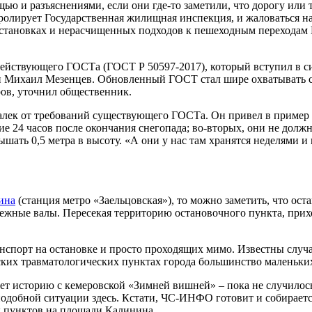
ью и разъяснениями, если они где-то заметили, что дорогу или 
тролирует Государственная жилищная инспекция, и жаловаться 
а остановках и нерасчищенных подходов к пешеходным перехода
действующего ГОСТа (ГОСТ Р 50597-2017), который вступил в си
Михаил Мезенцев. Обновленный ГОСТ стал шире охватывать сфе
ров, уточнил общественник.
лек от требований существующего ГОСТа. Он привел в пример 
е 24 часов после окончания снегопада; во-вторых, они не долж
ышать 0,5 метра в высоту. «А они у нас там хранятся неделями 
ина
(станция метро «Заельцовская»), то можно заметить, что ос
ежные валы. Пересекая территорию остановочного пункта, прихо
порт на остановке и просто проходящих мимо. Известны случаи
тских травматологических пунктах города большинство маленьки
 историю с кемеровской «Зимней вишней» – пока не случилось 
 подобной ситуации здесь. Кстати, ЧС-ИНФО готовит и собирает
х пунктов на площади Калинина.