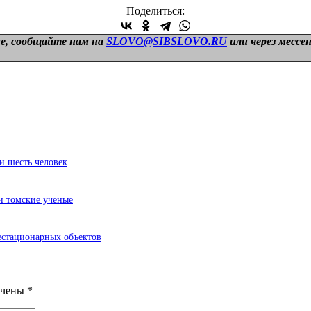
Поделиться:
е, сообщайте нам на
SLOVO@SIBSLOVO.RU
или через мессе
и шесть человек
и томские ученые
естационарных объектов
ечены
*