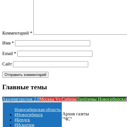
Комментарий
*
Имя
*
Email
*
Сайт
Главные темы
Академгородок 2.0
Москва Vs Сибирь
Проблемы Новосибирска
Новосибирская область:
Архив газеты
#Новосибирск
"ЧС"
#Бердск
#Искитим