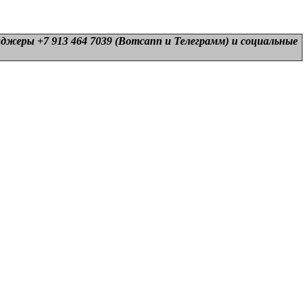
нджеры +7 913 464 7039 (Вотсапп и Телеграмм) и
социальные