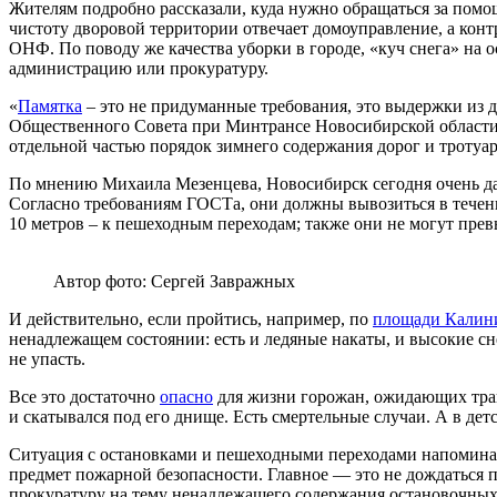
Жителям подробно рассказали, куда нужно обращаться за помощ
чистоту дворовой территории отвечает домоуправление, а кон
ОНФ. По поводу же качества уборки в городе, «куч снега» н
администрацию или прокуратуру.
«
Памятка
– это не придуманные требования, это выдержки из 
Общественного Совета при Минтрансе Новосибирской области 
отдельной частью порядок зимнего содержания дорог и тротуа
По мнению Михаила Мезенцева, Новосибирск сегодня очень да
Согласно требованиям ГОСТа, они должны вывозиться в течени
10 метров – к пешеходным переходам; также они не могут прев
Автор фото: Сергей Завражных
И действительно, если пройтись, например, по
площади Калин
ненадлежащем состоянии: есть и ледяные накаты, и высокие сн
не упасть.
Все это достаточно
опасно
для жизни горожан, ожидающих транс
и скатывался под его днище. Есть смертельные случаи. А в де
Ситуация с остановками и пешеходными переходами напоминает
предмет пожарной безопасности. Главное — это не дождаться
прокуратуру на тему ненадлежащего содержания остановочны