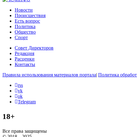
Новости
Происшествия
Есть вопрос
Политика
Общество
Спорт
Совет Директоров
Редакция
Расценки
Контакты
Правила использования материалов портала
|
Политика обработ
rss
vk
ok
Telegram
18+
Все права защищены
© 2018 – 2025