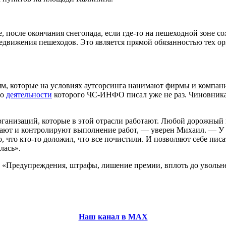
ее, после окончания снегопада, если где-то на пешеходной зоне 
вижения пешеходов. Это является прямой обязанностью тех орг
, которые на условиях аутсорсинга нанимают фирмы и компани
 о
деятельности
которого ЧС-ИНФО писал уже не раз. Чиновника 
рганизаций, которые в этой отрасли работают. Любой дорожный 
отают и контролируют выполнение работ, — уверен Михаил. — У 
 что кто-то доложил, что все почистили. И позволяют себе писат
лась».
. «Предупреждения, штрафы, лишение премии, вплоть до увольн
Наш канал в МАХ