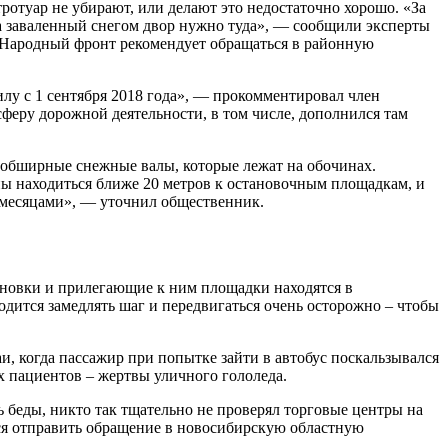
тротуар не убирают, или делают это недостаточно хорошо. «За
на заваленный снегом двор нужно туда», — сообщили эксперты
м Народный фронт рекомендует обращаться в районную
лу с 1 сентября 2018 года», — прокомментировал член
ру дорожной деятельности, в том числе, дополнился там
обширные снежные валы, которые лежат на обочинах.
ны находиться ближе 20 метров к остановочным площадкам, и
и месяцами», — уточнил общественник.
тановки и прилегающие к ним площадки находятся в
дится замедлять шаг и передвигаться очень осторожно – чтобы
, когда пассажир при попытке зайти в автобус поскальзывался
х пациентов – жертвы уличного гололеда.
беды, никто так тщательно не проверял торговые центры на
ся отправить обращение в новосибирскую областную