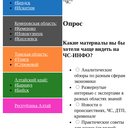
"ЧС"
#Бердск
#Искитим
Опрос
Кемеровская область:
#Кемерово
#Новокузнецк
#Киселевск
Какие материалы вы бы
хотели чаще видеть на
Томская область:
ЧС-ИНФО?
#Томск
#Стрежевой
Аналитические
обзоры по разным сферам
Алтайский край:
экономики
#Барнаул
Развернутые
#Бийск
интервью с экспертами в
разных областях знаний
Новости о
Республика Алтай
происшествиях, ЧС, ДТП,
криминале
Практические советы
для жизни (от врачей,