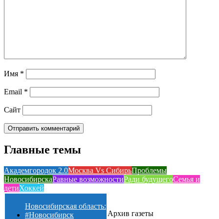
Имя
*
Email
*
Сайт
Главные темы
Академгородок 2.0
Москва Vs Сибирь
Проблемы
Новосибирска
Равные возможности
Ради будущего
Семья и
дети
Хоккей
Новосибирская область:
Архив газеты
#Новосибирск