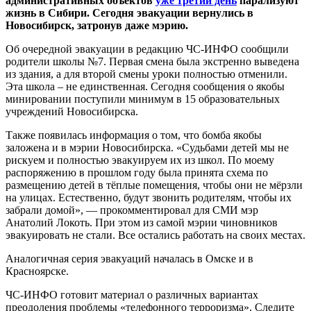
административных объектов
уже третий день
парализуют
жизнь в Сибири. Сегодня эвакуации вернулись в
Новосибирск, затронув даже мэрию.
Об очередной эвакуации в редакцию ЧС-ИНФО сообщили
родители школы №7. Первая смена была экстренно выведена
из здания, а для второй смены уроки полностью отменили.
Эта школа – не единственная. Сегодня сообщения о якобы
минировании поступили минимум в 15 образовательных
учреждений Новосибирска.
Также появилась информация о том, что бомба якобы
заложена и в мэрии Новосибирска. «Судьбами детей мы не
рискуем и полностью эвакуируем их из школ. По моему
распоряжению в прошлом году была принята схема по
размещению детей в тёплые помещения, чтобы они не мёрзли
на улицах. Естественно, будут звонить родителям, чтобы их
забрали домой», — прокомментировал для СМИ мэр
Анатолий Локоть. При этом из самой мэрии чиновников
эвакуировать не стали. Все остались работать на своих местах.
Аналогичная серия эвакуаций началась в Омске и в
Красноярске.
ЧС-ИНФО готовит материал о различных вариантах
преодоления проблемы «телефонного терроризма». Следите