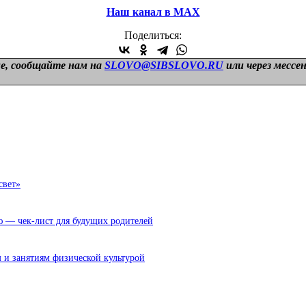
Наш канал в МАХ
Поделиться:
е, сообщайте нам на
SLOVO@SIBSLOVO.RU
или через мессе
свет»
ю — чек-лист для будущих родителей
 и занятиям физической культурой