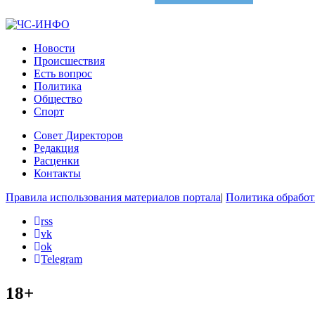
Новости
Происшествия
Есть вопрос
Политика
Общество
Спорт
Совет Директоров
Редакция
Расценки
Контакты
Правила использования материалов портала
|
Политика обработ
rss
vk
ok
Telegram
18+