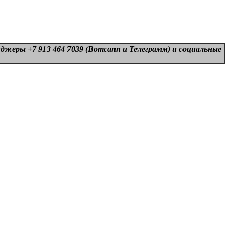
нджеры +7 913 464 7039 (Вотсапп и Телеграмм) и
социальные