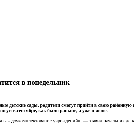
атится в понедельник
ьные детские сады, родители смогут прийти в свою районну
вгусте-сентябре, как было раньше, а уже в июне.
евраля – доукомплектование учреждений», — заявил начальник д