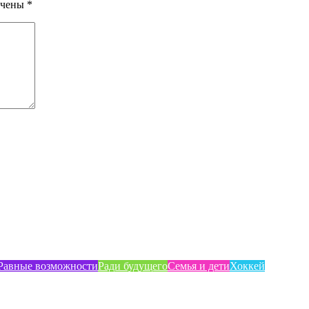
ечены
*
Равные возможности
Ради будущего
Семья и дети
Хоккей