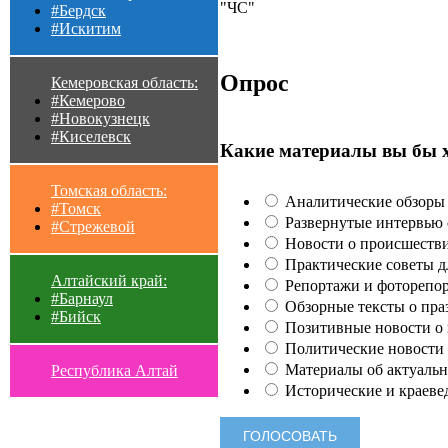
"ЧС"
#Бердск
#Искитим
Опрос
Кемеровская область:
#Кемерово
#Новокузнецк
#Киселевск
Какие материалы вы бы 
Томская область:
Аналитические обзоры 
#Томск
Развернутые интервью с
#Стрежевой
Новости о происшестви
Практические советы для
Алтайский край:
Репортажи и фоторепор
#Барнаул
Обзорные тексты о праз
#Бийск
Позитивные новости о п
Политические новости 
Материалы об актуальн
Республика Алтай
Исторические и краеве