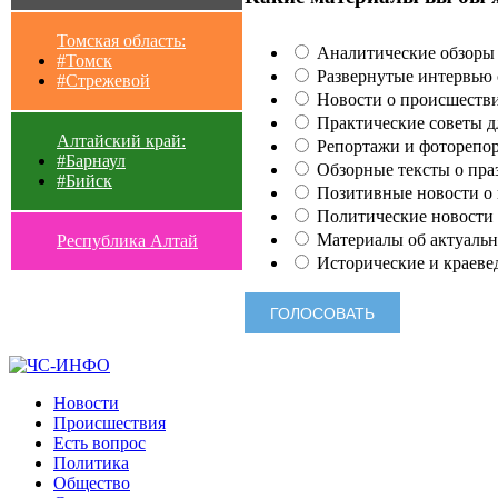
Томская область:
Аналитические обзоры 
#Томск
Развернутые интервью с
#Стрежевой
Новости о происшестви
Практические советы для
Алтайский край:
Репортажи и фоторепор
#Барнаул
Обзорные тексты о праз
#Бийск
Позитивные новости о п
Политические новости 
Материалы об актуальн
Республика Алтай
Исторические и краеве
Новости
Происшествия
Есть вопрос
Политика
Общество