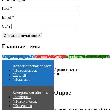
Имя
*
Email
*
Сайт
Главные темы
Академгородок 2.0
Москва Vs Сибирь
Проблемы Новосибирска
Новосибирская область:
Архив газеты
#Новосибирск
"ЧС"
#Бердск
#Искитим
Опрос
Кемеровская область:
#Кемерово
#Новокузнецк
#Киселевск
Какие материалы вы бы 