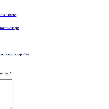
а на Титова
ное наследие
»
тков под застройку
ечены
*