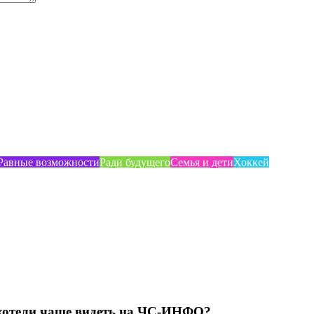
Равные возможности
Ради будущего
Семья и дети
Хоккей
хотели чаще видеть на ЧС-ИНФО?