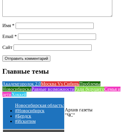
Имя
*
Email
*
Сайт
Главные темы
Академгородок 2.0
Москва Vs Сибирь
Проблемы
Новосибирска
Равные возможности
Ради будущего
Семья и
дети
Хоккей
Новосибирская область:
Архив газеты
#Новосибирск
"ЧС"
#Бердск
#Искитим