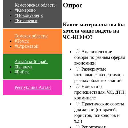
Опрос
Кемеровская область:
#Кемерово
#Новокузнецк
#Киселевск
Какие материалы вы бы
хотели чаще видеть на
Томская область:
ЧС-ИНФО?
#Томск
#Стрежевой
Аналитические
обзоры по разным сферам
Алтайский край:
экономики
#Барнаул
Развернутые
#Бийск
интервью с экспертами в
разных областях знаний
Новости о
Республика Алтай
происшествиях, ЧС, ДТП,
криминале
Практические советы
для жизни (от врачей,
юристов, психологов и
т.д.)
Репортажи и