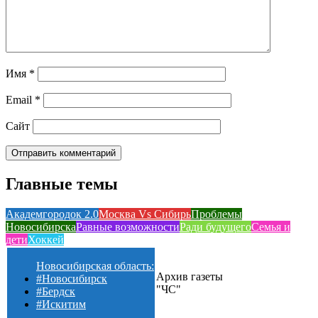
Имя
*
Email
*
Сайт
Главные темы
Академгородок 2.0
Москва Vs Сибирь
Проблемы
Новосибирска
Равные возможности
Ради будущего
Семья и
дети
Хоккей
Новосибирская область:
Архив газеты
#Новосибирск
"ЧС"
#Бердск
#Искитим