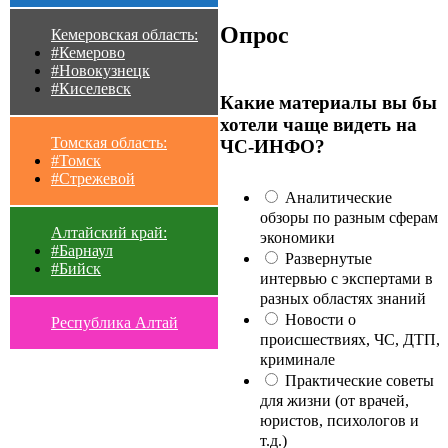
Опрос
Кемеровская область:
#Кемерово
#Новокузнецк
#Киселевск
Какие материалы вы бы
хотели чаще видеть на
Томская область:
ЧС-ИНФО?
#Томск
#Стрежевой
Аналитические
обзоры по разным сферам
Алтайский край:
экономики
#Барнаул
Развернутые
#Бийск
интервью с экспертами в
разных областях знаний
Новости о
Республика Алтай
происшествиях, ЧС, ДТП,
криминале
Практические советы
для жизни (от врачей,
юристов, психологов и
т.д.)