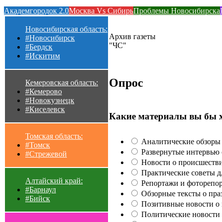
Академгородок 2.0
Москва Vs Сибирь
Проблемы Новосибирска
Новосибирская область:
Архив газеты
#Новосибирск
"ЧС"
#Бердск
#Искитим
Опрос
Кемеровская область:
#Кемерово
#Новокузнецк
#Киселевск
Какие материалы вы бы 
Томская область:
Аналитические обзоры 
#Томск
Развернутые интервью с
#Стрежевой
Новости о происшестви
Практические советы для
Алтайский край:
Репортажи и фоторепор
#Барнаул
Обзорные тексты о праз
#Бийск
Позитивные новости о п
Политические новости 