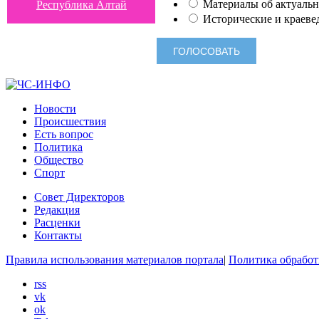
Материалы об актуальн
Республика Алтай
Исторические и краеве
Новости
Происшествия
Есть вопрос
Политика
Общество
Спорт
Совет Директоров
Редакция
Расценки
Контакты
Правила использования материалов портала
|
Политика обработ
rss
vk
ok