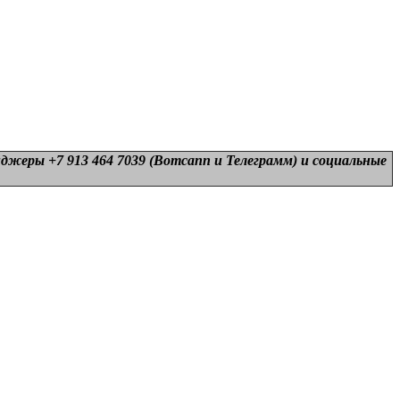
нджеры +7 913 464 7039 (Вотсапп и Телеграмм) и
социальные