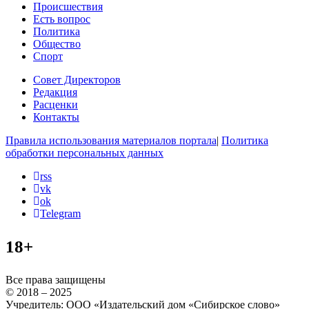
Происшествия
Есть вопрос
Политика
Общество
Спорт
Совет Директоров
Редакция
Расценки
Контакты
Правила использования материалов портала
|
Политика
обработки персональных данных
rss
vk
ok
Telegram
18+
Все права защищены
© 2018 – 2025
Учредитель: ООО «Издательский дом «Сибирское слово»