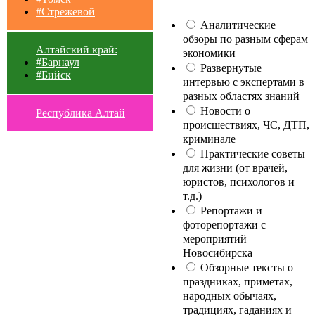
#Стрежевой
Аналитические
обзоры по разным сферам
Алтайский край:
экономики
#Барнаул
Развернутые
#Бийск
интервью с экспертами в
разных областях знаний
Новости о
Республика Алтай
происшествиях, ЧС, ДТП,
криминале
Практические советы
для жизни (от врачей,
юристов, психологов и
т.д.)
Репортажи и
фоторепортажи с
мероприятий
Новосибирска
Обзорные тексты о
праздниках, приметах,
народных обычаях,
традициях, гаданиях и