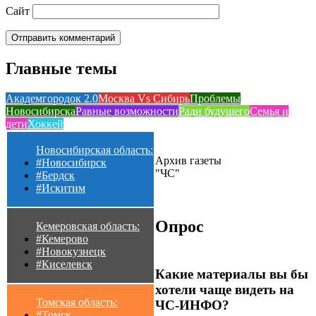
Сайт
Главные темы
Академгородок 2.0
Москва Vs Сибирь
Проблемы
Новосибирска
Равные возможности
Ради будущего
Семья и
дети
Хоккей
Новосибирская область:
Архив газеты
#Новосибирск
"ЧС"
#Бердск
#Искитим
Опрос
Кемеровская область:
#Кемерово
#Новокузнецк
#Киселевск
Какие материалы вы бы
хотели чаще видеть на
Томская область:
ЧС-ИНФО?
#Томск