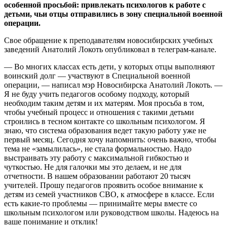
особенной просьбой: привлекать психологов к работе с
детьми, чьи отцы отправились в зону специальной военной
операции.
Свое обращение к преподавателям новосибирских учебных
заведений Анатолий Локоть опубликовал в телеграм-канале.
— Во многих классах есть дети, у которых отцы выполняют
воинский долг — участвуют в Специальной военной
операции, — написал мэр Новосибирска Анатолий Локоть. —
Я не буду учить педагогов особому подходу, который
необходим таким детям и их матерям. Моя просьба в том,
чтобы учебный процесс и отношения с такими детьми
строились в тесном контакте со школьным психологом. Я
знаю, что система образования ведет такую работу уже не
первый месяц. Сегодня хочу напомнить: очень важно, чтобы
тема не «замылилась», не стала формальностью. Надо
выстраивать эту работу с максимальной гибкостью и
чуткостью. Не для галочки мы это делаем, и не для
отчетности. В нашем образовании работают 20 тысяч
учителей. Прошу педагогов проявить особое внимание к
детям из семей участников СВО, к атмосфере в классе. Если
есть какие-то проблемы — принимайте меры вместе со
школьным психологом или руководством школы. Надеюсь на
ваше понимание и отклик!