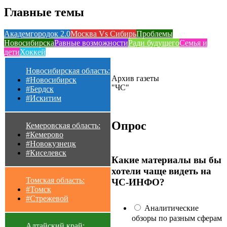
Главные темы
Академгородок 2.0
Москва Vs Сибирь
Проблемы
Новосибирска
Равные возможности
Ради будущего
Семья и
дети
Хоккей
Новосибирская область:
Архив газеты
#Новосибирск
"ЧС"
#Бердск
#Искитим
Опрос
Кемеровская область:
#Кемерово
#Новокузнецк
#Киселевск
Какие материалы вы бы
хотели чаще видеть на
Томская область:
ЧС-ИНФО?
#Томск
#Стрежевой
Аналитические
обзоры по разным сферам
Алтайский край: