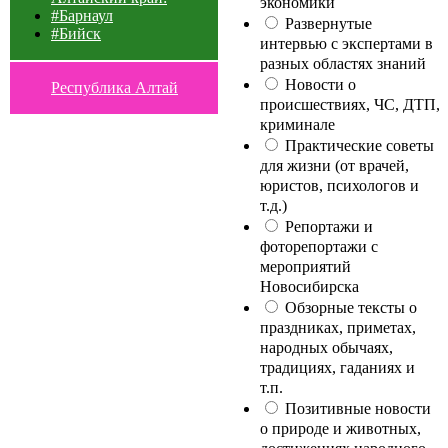
экономики
#Барнаул
Развернутые
#Бийск
интервью с экспертами в
разных областях знаний
Новости о
Республика Алтай
происшествиях, ЧС, ДТП,
криминале
Практические советы
для жизни (от врачей,
юристов, психологов и
т.д.)
Репортажи и
фоторепортажи с
мероприятий
Новосибирска
Обзорные тексты о
праздниках, приметах,
народных обычаях,
традициях, гаданиях и
т.п.
Позитивные новости
о природе и животных,