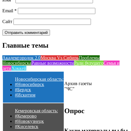
Email
*
Сайт
Главные темы
Академгородок 2.0
Москва Vs Сибирь
Проблемы
Новосибирска
Равные возможности
Ради будущего
Семья и
дети
Хоккей
Новосибирская область:
Архив газеты
#Новосибирск
"ЧС"
#Бердск
#Искитим
Опрос
Кемеровская область:
#Кемерово
#Новокузнецк
#Киселевск
Какие материалы вы бы