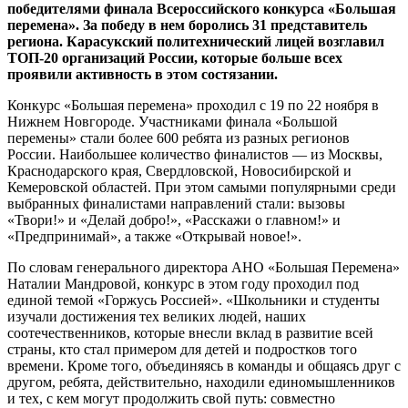
победителями финала Всероссийского конкурса «Большая
перемена». За победу в нем боролись 31 представитель
региона. Карасукский политехнический лицей возглавил
ТОП-20 организаций России, которые больше всех
проявили активность в этом состязании.
Конкурс «Большая перемена» проходил с 19 по 22 ноября в
Нижнем Новгороде. Участниками финала «Большой
перемены» стали более 600 ребята из разных регионов
России. Наибольшее количество финалистов — из Москвы,
Краснодарского края, Свердловской, Новосибирской и
Кемеровской областей. При этом самыми популярными среди
выбранных финалистами направлений стали: вызовы
«Твори!» и «Делай добро!», «Расскажи о главном!» и
«Предпринимай», а также «Открывай новое!».
По словам генерального директора АНО «Большая Перемена»
Наталии Мандровой, конкурс в этом году проходил под
единой темой «Горжусь Россией». «Школьники и студенты
изучали достижения тех великих людей, наших
соотечественников, которые внесли вклад в развитие всей
страны, кто стал примером для детей и подростков того
времени. Кроме того, объединяясь в команды и общаясь друг с
другом, ребята, действительно, находили единомышленников
и тех, с кем могут продолжить свой путь: совместно