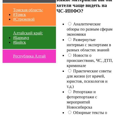
хотели чаще видеть на
Томская область:
ЧС-ИНФО?
#Томск
#Стрежевой
Аналитические
обзоры по разным сферам
Алтайский край:
экономики
#Барнаул
Развернутые
#Бийск
интервью с экспертами в
разных областях знаний
Новости о
Республика Алтай
происшествиях, ЧС, ДТП,
криминале
Практические советы
для жизни (от врачей,
юристов, психологов и
т.д.)
Репортажи и
фоторепортажи с
мероприятий
Новосибирска
Обзорные тексты о