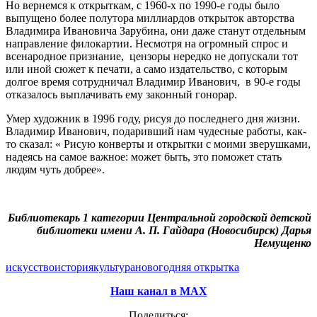
Но вернемся к открыткам, с 1960-х по 1990-е годы было
выпущено более полутора миллиардов открыток авторства
Владимира Ивановича Зарубина, они даже станут отдельным
направление филокартии. Несмотря на огромный спрос и
всенародное признание, цензоры нередко не допускали тот
или иной сюжет к печати, а само издательство, с которым
долгое время сотрудничал Владимир Иванович, в 90-е годы
отказалось выплачивать ему законный гонорар.
Умер художник в 1996 году, рисуя до последнего дня жизни.
Владимир Иванович, подаривший нам чудесные работы, как-
то сказал: « Рисую конверты и открытки с моими зверушками,
надеясь на самое важное: может быть, это поможет стать
людям чуть добрее».
Библиотекарь 1 категории Центральной городской детской
библиотеки имени А. П. Гайдара (Новосибирск) Дарья
Немущенко
искусство
история
культура
новогодняя открытка
Наш канал в МАХ
Поделиться: