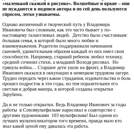
«маленькой сказкой в рисунке». Волшебные и яркие – они
не нуждаются в подписи автора и по сей день пользуются
спросом, легко узнаваемы.
Однако жизненный и творческий путь у Владимира
Ивановича был сложным, как это часто бывает у по-
настоящему талантливых людей. Детство было счастливым:
большая семья, в которой было много любви и
взаимоуважения. Родители поддерживали начинания
сыновей, удивительным образом каждый из них имел свои
способности. Например, старший ребенок любил технику,
средний сочинял стихи, а младший Володя рисовал. Но
грянула война… Старшие дети ушли на фронт, а Владимир
Иванович оказался в оккупации в немецком трудовом лагере.
Трудно передать через какие страдания, издевательства и боль
прошел подросток в эти годы, но тем поразительнее его
светлая и добрая манера, в которой созданы открытки
Зарубина.
Да и не только открытки. Ведь Владимир Иванович за годы
работы в Союзмультфильме нарисовал в соавторстве с
другими художниками 103 мультфильма! Был одним из
лучших мультипликаторов того времени, правда мало кто
знал какой ценой ему давалась эта работа.