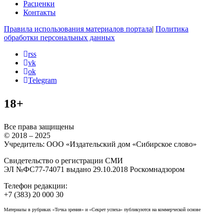
Расценки
Контакты
Правила использования материалов портала
|
Политика
обработки персональных данных
rss
vk
ok
Telegram
18+
Все права защищены
© 2018 – 2025
Учредитель: ООО «Издательский дом «Сибирское слово»
Свидетельство о регистрации СМИ
ЭЛ №ФС77-74071 выдано 29.10.2018 Роскомнадзором
Телефон редакции:
+7 (383) 20 000 30
Материалы в рубриках «Точка зрения» и «Секрет успеха» публикуются на коммерческой основе