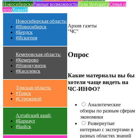
Новосибирска
Равные возможности
Ради будущего
Семья и
дети
Хоккей
Новосибирская область:
Архив газеты
#Новосибирск
"ЧС"
#Бердск
#Искитим
Опрос
Кемеровская область:
#Кемерово
#Новокузнецк
#Киселевск
Какие материалы вы бы
хотели чаще видеть на
Томская область:
ЧС-ИНФО?
#Томск
#Стрежевой
Аналитические
обзоры по разным сферам
Алтайский край:
экономики
#Барнаул
Развернутые
#Бийск
интервью с экспертами в
разных областях знаний