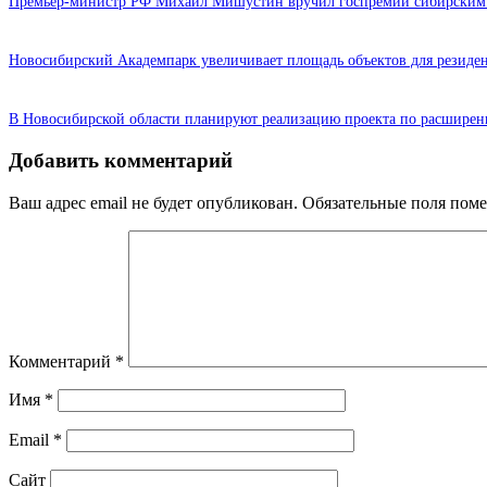
Премьер-министр РФ Михаил Мишустин вручил госпремии сибирским
Новосибирский Академпарк увеличивает площадь объектов для резиден
В Новосибирской области планируют реализацию проекта по расширени
Добавить комментарий
Ваш адрес email не будет опубликован.
Обязательные поля пом
Комментарий
*
Имя
*
Email
*
Сайт