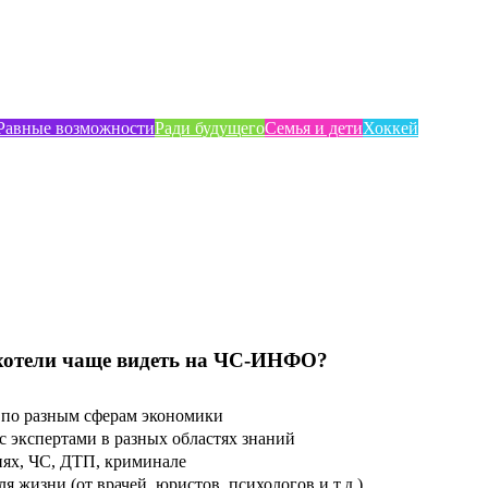
Равные возможности
Ради будущего
Семья и дети
Хоккей
хотели чаще видеть на ЧС-ИНФО?
по разным сферам экономики
 экспертами в разных областях знаний
ях, ЧС, ДТП, криминале
 жизни (от врачей, юристов, психологов и т.д.)