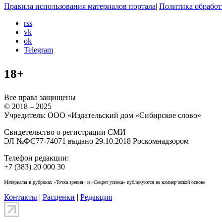
Правила использования материалов портала
|
Политика обработ
rss
vk
ok
Telegram
18+
Все права защищены
© 2018 – 2025
Учредитель: ООО «Издательский дом «Сибирское слово»
Свидетельство о регистрации СМИ
ЭЛ №ФС77-74071 выдано 29.10.2018 Роскомнадзором
Телефон редакции:
+7 (383) 20 000 30
Материалы в рубриках «Точка зрения» и «Секрет успеха» публикуются на коммерческой основе
Контакты
|
Расценки
|
Редакция