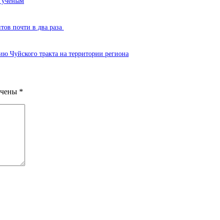
 ученым
тов почти в два раза
ю Чуйского тракта на территории региона
ечены
*