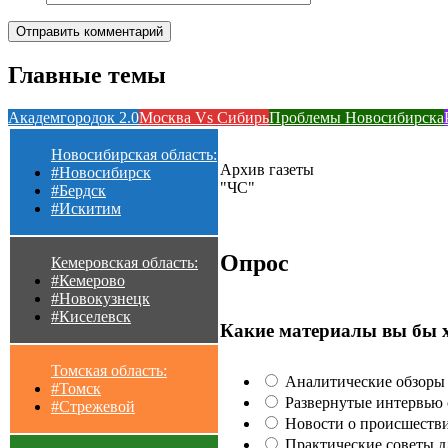
Главные темы
Академгородок 2.0
Москва Vs Сибирь
Проблемы Новосибирска
Новосибирская область:
Архив газеты
#Новосибирск
"ЧС"
#Бердск
#Искитим
Опрос
Кемеровская область:
#Кемерово
#Новокузнецк
#Киселевск
Какие материалы вы бы 
Томская область:
Аналитические обзоры 
#Томск
Развернутые интервью с
#Стрежевой
Новости о происшестви
Практические советы для