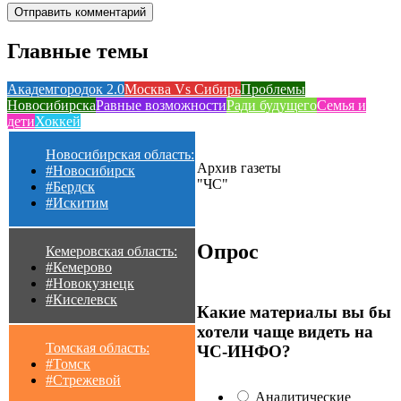
Главные темы
Академгородок 2.0
Москва Vs Сибирь
Проблемы
Новосибирска
Равные возможности
Ради будущего
Семья и
дети
Хоккей
Новосибирская область:
Архив газеты
#Новосибирск
"ЧС"
#Бердск
#Искитим
Опрос
Кемеровская область:
#Кемерово
#Новокузнецк
#Киселевск
Какие материалы вы бы
хотели чаще видеть на
Томская область:
ЧС-ИНФО?
#Томск
#Стрежевой
Аналитические