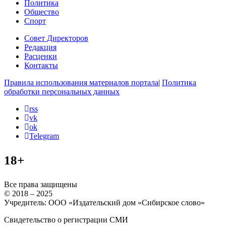
Политика
Общество
Спорт
Совет Директоров
Редакция
Расценки
Контакты
Правила использования материалов портала
|
Политика
обработки персональных данных
rss
vk
ok
Telegram
18+
Все права защищены
© 2018 – 2025
Учредитель: ООО «Издательский дом «Сибирское слово»
Свидетельство о регистрации СМИ