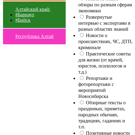
обзоры по разным сферам
Алтайский край:
экономики
#Барнаул
Развернутые
#Бийск
интервью с экспертами в
разных областях знаний
Новости о
Республика Алтай
происшествиях, ЧС, ДТП,
криминале
Практические советы
для жизни (от врачей,
юристов, психологов и
т.д.)
Репортажи и
фоторепортажи с
мероприятий
Новосибирска
Обзорные тексты о
праздниках, приметах,
народных обычаях,
традициях, гаданиях и
т.п.
Позитивные новости