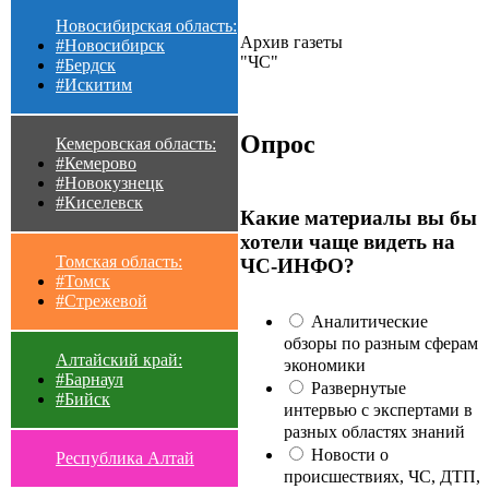
Новосибирская область:
Архив газеты
#Новосибирск
"ЧС"
#Бердск
#Искитим
Опрос
Кемеровская область:
#Кемерово
#Новокузнецк
#Киселевск
Какие материалы вы бы
хотели чаще видеть на
Томская область:
ЧС-ИНФО?
#Томск
#Стрежевой
Аналитические
обзоры по разным сферам
Алтайский край:
экономики
#Барнаул
Развернутые
#Бийск
интервью с экспертами в
разных областях знаний
Новости о
Республика Алтай
происшествиях, ЧС, ДТП,