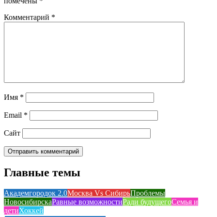
помечены
*
Комментарий
*
Имя
*
Email
*
Сайт
Главные темы
Академгородок 2.0
Москва Vs Сибирь
Проблемы
Новосибирска
Равные возможности
Ради будущего
Семья и
дети
Хоккей