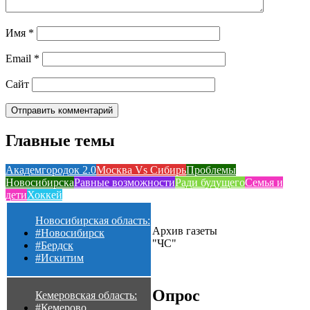
Имя
*
Email
*
Сайт
Главные темы
Академгородок 2.0
Москва Vs Сибирь
Проблемы
Новосибирска
Равные возможности
Ради будущего
Семья и
дети
Хоккей
Новосибирская область:
Архив газеты
#Новосибирск
"ЧС"
#Бердск
#Искитим
Опрос
Кемеровская область:
#Кемерово