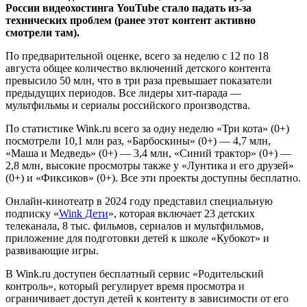
России видеохостинга YouTube стало падать из-за
технических проблем (ранее этот контент активно
смотрели там).
По предварительной оценке, всего за неделю с 12 по 18
августа общее количество включений детского контента
превысило 50 млн, что в три раза превышает показатели
предыдущих периодов. Все лидеры хит-парада —
мультфильмы и сериалы российского производства.
По статистике Wink.ru всего за одну неделю «Три кота» (0+)
посмотрели 10,1 млн раз, «Барбоскины» (0+) — 4,7 млн,
«Маша и Медведь» (0+) — 3,4 млн, «Синий трактор» (0+) —
2,8 млн, высокие просмотры также у «Лунтика и его друзей»
(0+) и «Фиксиков» (0+). Все эти проекты доступны бесплатно.
Онлайн-кинотеатр в 2024 году представил специальную
подписку «
Wink Дети
», которая включает 23 детских
телеканала, 8 тыс. фильмов, сериалов и мультфильмов,
приложение для подготовки детей к школе «Кубокот» и
развивающие игры.
В Wink.ru доступен бесплатный сервис «Родительский
контроль», который регулирует время просмотра и
ограничивает доступ детей к контенту в зависимости от его