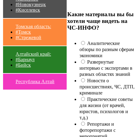
#Новокузнецк
#Киселевск
Какие материалы вы бы
хотели чаще видеть на
Томская область:
ЧС-ИНФО?
#Томск
#Стрежевой
Аналитические
обзоры по разным сферам
Алтайский край:
экономики
#Барнаул
Развернутые
#Бийск
интервью с экспертами в
разных областях знаний
Новости о
Республика Алтай
происшествиях, ЧС, ДТП,
криминале
Практические советы
для жизни (от врачей,
юристов, психологов и
т.д.)
Репортажи и
фоторепортажи с
мероприятий