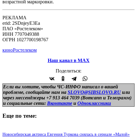
возрастной маркировки.
РЕКЛАМА
erid: 2SDnjeyE3Ea
ПАО «Ростелеком»
ИНН 7707049388
ОГРН 1027700198767
кино
Ростелеком
Наш канал в МАХ
Поделиться:
Если вы хотите, чтобы ЧС-ИНФО написал о вашей
проблеме, сообщайте нам на
SLOVO@SIBSLOVO.RU
или
через мессенджеры +7 913 464 7039 (Вотсапп и Телеграмм)
и
социальные сети:
Вконтакте
и
Одноклассники
Еще по теме:
Новосибирская актриса Евгения Туркова снялась в сериале «Малой»