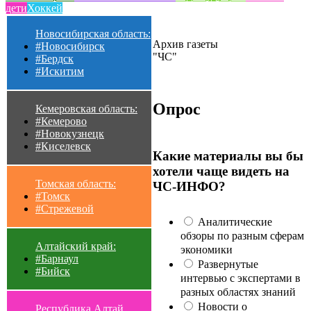
дети
Хоккей
Новосибирская область:
Архив газеты
#Новосибирск
"ЧС"
#Бердск
#Искитим
Опрос
Кемеровская область:
#Кемерово
#Новокузнецк
#Киселевск
Какие материалы вы бы
хотели чаще видеть на
Томская область:
ЧС-ИНФО?
#Томск
#Стрежевой
Аналитические
обзоры по разным сферам
Алтайский край:
экономики
#Барнаул
Развернутые
#Бийск
интервью с экспертами в
разных областях знаний
Новости о
Республика Алтай