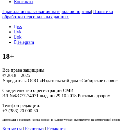
Контакты
Правила использования материалов портала
|
Политика
обработки персональных данных
rss
vk
ok
Telegram
18+
Все права защищены
© 2018 – 2025
Учредитель: ООО «Издательский дом «Сибирское слово»
Свидетельство о регистрации СМИ
ЭЛ №ФС77-74071 выдано 29.10.2018 Роскомнадзором
Телефон редакции:
+7 (383) 20 000 30
Материалы в рубриках «Точка зрения» и «Секрет успеха» публикуются на коммерческой основе
Контакты
|
Расценки
|
Редакция