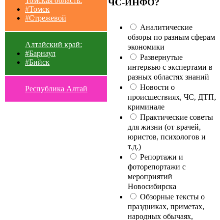
Томская область:
ЧС-ИНФО?
#Томск
#Стрежевой
Аналитические
обзоры по разным сферам
Алтайский край:
экономики
#Барнаул
Развернутые
#Бийск
интервью с экспертами в
разных областях знаний
Новости о
Республика Алтай
происшествиях, ЧС, ДТП,
криминале
Практические советы
для жизни (от врачей,
юристов, психологов и
т.д.)
Репортажи и
фоторепортажи с
мероприятий
Новосибирска
Обзорные тексты о
праздниках, приметах,
народных обычаях,