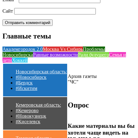
Сайт
Главные темы
Академгородок 2.0
Москва Vs Сибирь
Проблемы
Новосибирска
Равные возможности
Ради будущего
Семья и
дети
Хоккей
Новосибирская область:
Архив газеты
#Новосибирск
"ЧС"
#Бердск
#Искитим
Опрос
Кемеровская область:
#Кемерово
#Новокузнецк
#Киселевск
Какие материалы вы бы
хотели чаще видеть на