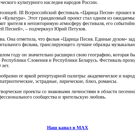
ческого культурного наследия народов России.
толицей. III Всероссийский фестиваль «Царица Песня» прошел в
«Культура». Этот грандиозный проект стал одним из ожидаемы
т зрителя в неповторимую атмосферу фестиваля, его событийны
ей Песней», – подчеркнул Юрий Петухов.
а. Она отметила, что фильм «Царица Песня. Единые духом» заду
нтального фильма, транслирующего лучшие образцы музыкально-
шлом году он значительно расширил свою географию, которая б
е Республики Словения и Республики Беларусь. Фестиваль прох
 лет.
образии ее яркой репертуарной палитры: академическое и народ
патриотические, эстрадные, лирические, блюз, романсы.
творческие проекты со знаковыми личностями в области песенн
фессионального сообщества и зрительскую любовь.
Наш канал в МАХ