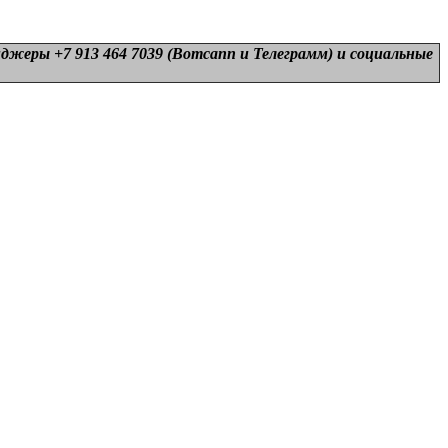
нджеры +7 913 464 7039 (Вотсапп и Телеграмм) и
социальные