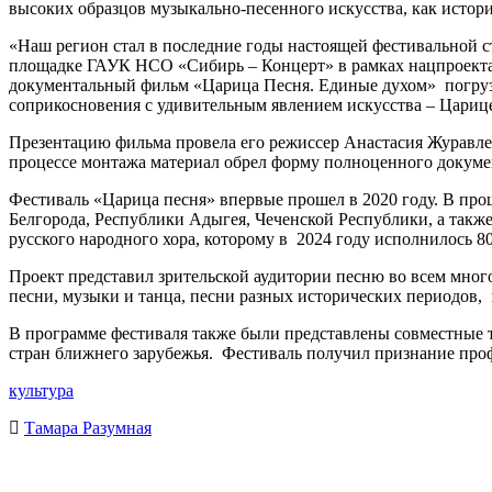
высоких образцов музыкально-песенного искусства, как истори
«Наш регион стал в последние годы настоящей фестивальной с
площадке ГАУК НСО «Сибирь – Концерт» в рамках нацпроекта 
документальный фильм «Царица Песня. Единые духом» погрузи
соприкосновения с удивительным явлением искусства – Цариц
Презентацию фильма провела его режиссер Анастасия Журавлев
процессе монтажа материал обрел форму полноценного докуме
Фестиваль «Царица песня» впервые прошел в 2020 году. В про
Белгорода, Республики Адыгея, Чеченской Республики, а такж
русского народного хора, которому в 2024 году исполнилось 80
Проект представил зрительской аудитории песню во всем много
песни, музыки и танца, песни разных исторических периодов, 
В программе фестиваля также были представлены совместные 
стран ближнего зарубежья. Фестиваль получил признание про
культура
Тамара Разумная