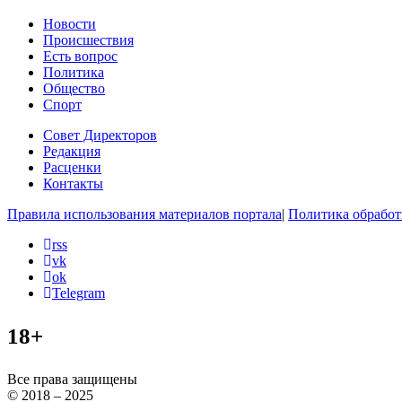
Новости
Происшествия
Есть вопрос
Политика
Общество
Спорт
Совет Директоров
Редакция
Расценки
Контакты
Правила использования материалов портала
|
Политика обработ
rss
vk
ok
Telegram
18+
Все права защищены
© 2018 – 2025