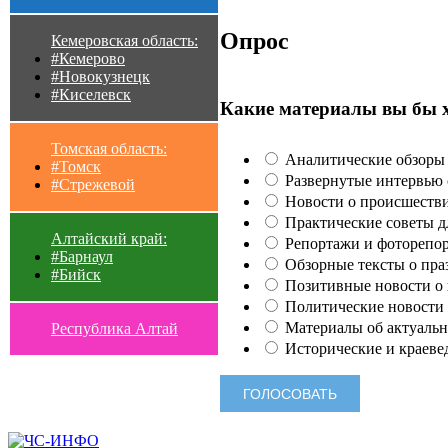
Опрос
Кемеровская область:
#Кемерово
#Новокузнецк
#Киселевск
Какие материалы вы бы 
Томская область:
Аналитические обзоры 
#Томск
Развернутые интервью с
#Стрежевой
Новости о происшестви
Практические советы для
Алтайский край:
Репортажи и фоторепор
#Барнаул
Обзорные тексты о праз
#Бийск
Позитивные новости о п
Политические новости 
Материалы об актуальн
Республика Алтай
Исторические и краеве