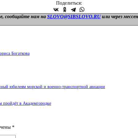
Поделиться:
е, сообщайте нам на
SLOVO@SIBSLOVO.RU
или через мессе
ориса Богаткова
ный юбилеям морской и военно-транспортной авиации
м пройдёт в Академгородке
ечены
*