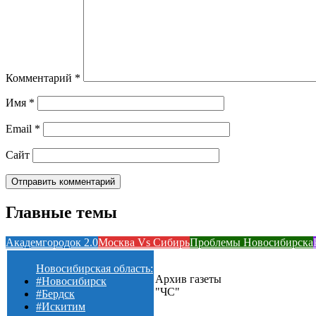
Комментарий
*
Имя
*
Email
*
Сайт
Главные темы
Академгородок 2.0
Москва Vs Сибирь
Проблемы Новосибирска
Новосибирская область:
Архив газеты
#Новосибирск
"ЧС"
#Бердск
#Искитим