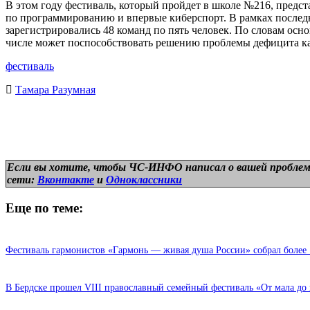
В этом году фестиваль, который пройдет в школе №216, предс
по программированию и впервые киберспорт. В рамках последне
зарегистрировались 48 команд по пять человек. По словам осн
числе может поспособствовать решению проблемы дефицита ка
фестиваль
Тамара Разумная
Если вы хотите, чтобы ЧС-ИНФО написал о вашей проблем
сети:
Вконтакте
и
Одноклассники
Еще по теме:
Фестиваль гармонистов «Гармонь — живая душа России» собрал более 
В Бердске прошел VIII православный семейный фестиваль «От мала до