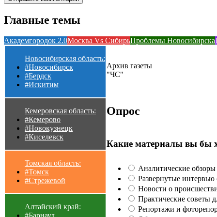
Главные темы
Академгородок 2.0
Москва Vs Сибирь
Проблемы Новосибирска
Новосибирская область:
Архив газеты
#Новосибирск
"ЧС"
#Бердск
#Искитим
Опрос
Кемеровская область:
#Кемерово
#Новокузнецк
#Киселевск
Какие материалы вы бы 
Томская область:
Аналитические обзоры 
#Томск
Развернутые интервью с
#Стрежевой
Новости о происшестви
Практические советы для
Алтайский край:
Репортажи и фоторепор
#Барнаул