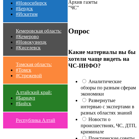
Архив газеты
#Новосибирск
"ЧС"
#Бердск
#Искитим
Опрос
Кемеровская область:
#Кемерово
#Новокузнецк
#Киселевск
Какие материалы вы бы
хотели чаще видеть на
Томская область:
ЧС-ИНФО?
#Томск
#Стрежевой
Аналитические
обзоры по разным сферам
Алтайский край:
экономики
#Барнаул
Развернутые
#Бийск
интервью с экспертами в
разных областях знаний
Новости о
Республика Алтай
происшествиях, ЧС, ДТП,
криминале
Практические советы