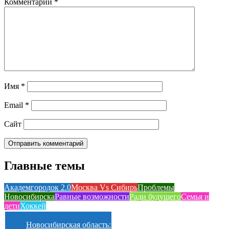
Комментарий
*
Имя
*
Email
*
Сайт
Главные темы
Академгородок 2.0
Москва Vs Сибирь
Проблемы
Новосибирска
Равные возможности
Ради будущего
Семья и
дети
Хоккей
Новосибирская область: