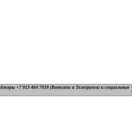
нджеры +7 913 464 7039 (Вотсапп и Телеграмм) и
социальные