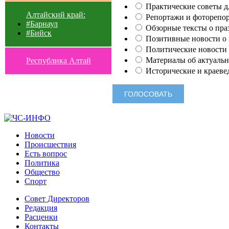
Практические советы для
Алтайский край:
Репортажи и фоторепор
#Барнаул
Обзорные тексты о праз
#Бийск
Позитивные новости о п
Политические новости 
Материалы об актуальн
Республика Алтай
Исторические и краеве
Новости
Происшествия
Есть вопрос
Политика
Общество
Спорт
Совет Директоров
Редакция
Расценки
Контакты