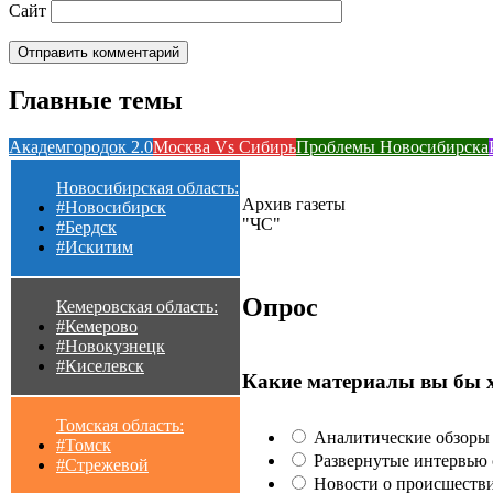
Сайт
Главные темы
Академгородок 2.0
Москва Vs Сибирь
Проблемы Новосибирска
Новосибирская область:
Архив газеты
#Новосибирск
"ЧС"
#Бердск
#Искитим
Опрос
Кемеровская область:
#Кемерово
#Новокузнецк
#Киселевск
Какие материалы вы бы 
Томская область:
Аналитические обзоры 
#Томск
Развернутые интервью с
#Стрежевой
Новости о происшестви