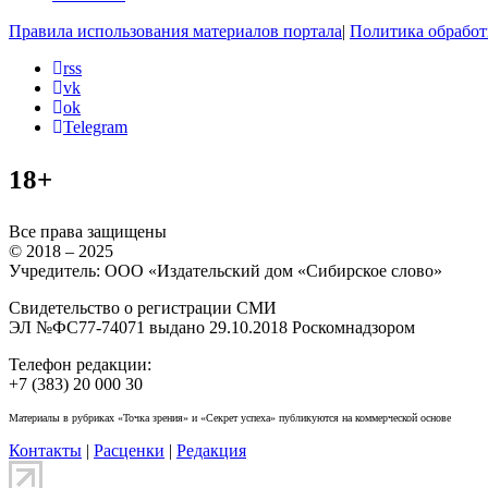
Правила использования материалов портала
|
Политика обработ
rss
vk
ok
Telegram
18+
Все права защищены
© 2018 – 2025
Учредитель: ООО «Издательский дом «Сибирское слово»
Свидетельство о регистрации СМИ
ЭЛ №ФС77-74071 выдано 29.10.2018 Роскомнадзором
Телефон редакции:
+7 (383) 20 000 30
Материалы в рубриках «Точка зрения» и «Секрет успеха» публикуются на коммерческой основе
Контакты
|
Расценки
|
Редакция