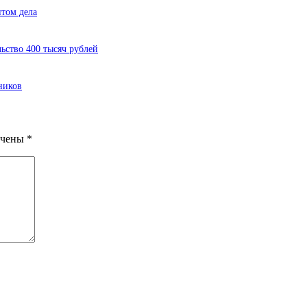
нтом дела
ьство 400 тысяч рублей
ников
ечены
*