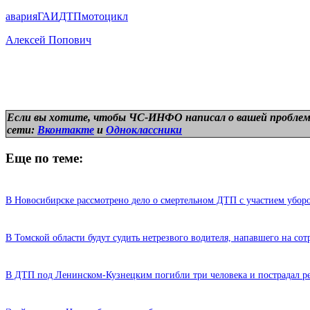
авария
ГАИ
ДТП
мотоцикл
Алексей Попович
Если вы хотите, чтобы ЧС-ИНФО написал о вашей проблем
сети:
Вконтакте
и
Одноклассники
Еще по теме:
В Новосибирске рассмотрено дело о смертельном ДТП с участием убор
В Томской области будут судить нетрезвого водителя, напавшего на со
В ДТП под Ленинском-Кузнецким погибли три человека и пострадал р