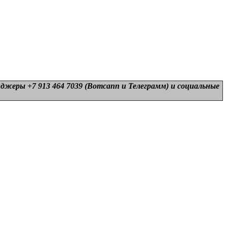
нджеры +7 913 464 7039 (Вотсапп и Телеграмм) и
социальные