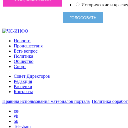
Исторические и краеве
Новости
Происшествия
Есть вопрос
Политика
Общество
Спорт
Совет Директоров
Редакция
Расценки
Контакты
Правила использования материалов портала
|
Политика обработ
rss
vk
ok
Telegram