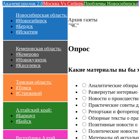
Академгородок 2.0
Москва Vs Сибирь
Проблемы Новосибирска
Новосибирская область:
Архив газеты
#Новосибирск
"ЧС"
#Бердск
#Искитим
Опрос
Кемеровская область:
#Кемерово
#Новокузнецк
#Киселевск
Какие материалы вы бы 
Томская область:
Аналитические обзоры 
#Томск
Развернутые интервью с
#Стрежевой
Новости о происшестви
Практические советы для
Алтайский край:
Репортажи и фоторепор
#Барнаул
Обзорные тексты о праз
#Бийск
Позитивные новости о п
Политические новости 
Материалы об актуальн
Республика Алтай