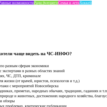
Равные возможности
Ради будущего
Семья и дети
Хоккей
хотели чаще видеть на ЧС-ИНФО?
по разным сферам экономики
 экспертами в разных областях знаний
ях, ЧС, ДТП, криминале
 жизни (от врачей, юристов, психологов и т.д.)
тажи с мероприятий Новосибирска
дниках, приметах, народных обычаях, традициях, гаданиях и т.п
рироде и животных, достижениях народного хозяйства, благоуст
и обзоры
ых проблемах, критические публикации