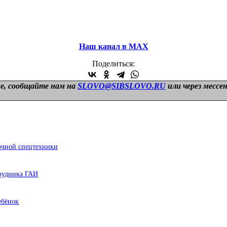
Наш канал в МАХ
Поделиться:
е, сообщайте нам на
SLOVO@SIBSLOVO.RU
или через мессе
очной спецтехники
трудника ГАИ
ебёнок