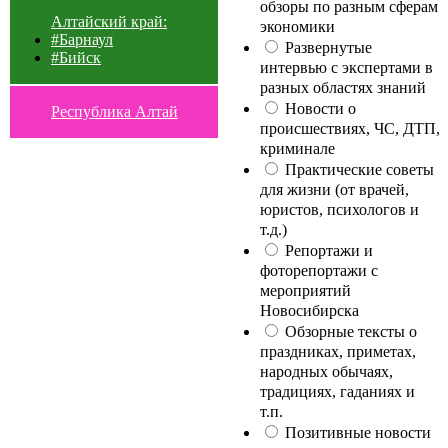
обзоры по разным сферам
Алтайский край:
экономики
#Барнаул
Развернутые
#Бийск
интервью с экспертами в
разных областях знаний
Новости о
Республика Алтай
происшествиях, ЧС, ДТП,
криминале
Практические советы
для жизни (от врачей,
юристов, психологов и
т.д.)
Репортажи и
фоторепортажи с
мероприятий
Новосибирска
Обзорные тексты о
праздниках, приметах,
народных обычаях,
традициях, гаданиях и
т.п.
Позитивные новости