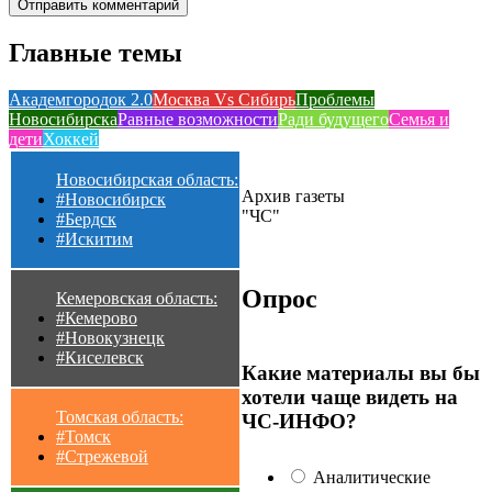
Главные темы
Академгородок 2.0
Москва Vs Сибирь
Проблемы
Новосибирска
Равные возможности
Ради будущего
Семья и
дети
Хоккей
Новосибирская область:
Архив газеты
#Новосибирск
"ЧС"
#Бердск
#Искитим
Опрос
Кемеровская область:
#Кемерово
#Новокузнецк
#Киселевск
Какие материалы вы бы
хотели чаще видеть на
Томская область:
ЧС-ИНФО?
#Томск
#Стрежевой
Аналитические