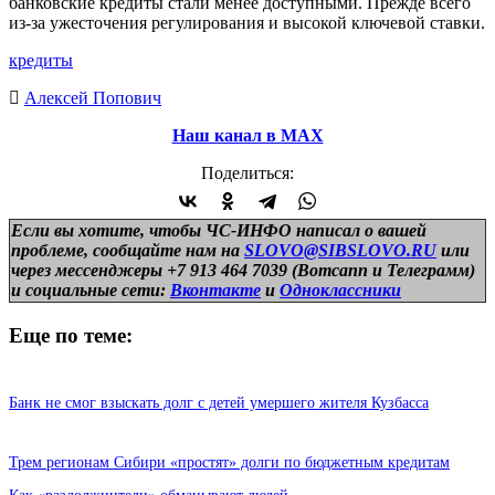
банковские кредиты стали менее доступными. Прежде всего
из-за ужесточения регулирования и высокой ключевой ставки.
кредиты
Алексей Попович
Наш канал в МАХ
Поделиться:
Если вы хотите, чтобы ЧС-ИНФО написал о вашей
проблеме, сообщайте нам на
SLOVO@SIBSLOVO.RU
или
через мессенджеры +7 913 464 7039 (Вотсапп и Телеграмм)
и
социальные сети:
Вконтакте
и
Одноклассники
Еще по теме:
Банк не смог взыскать долг с детей умершего жителя Кузбасса
Трем регионам Сибири «простят» долги по бюджетным кредитам