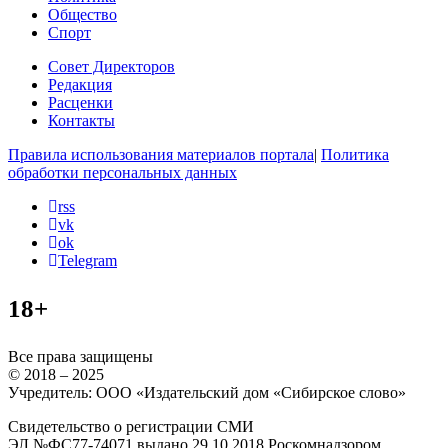
Общество
Спорт
Совет Директоров
Редакция
Расценки
Контакты
Правила использования материалов портала
|
Политика
обработки персональных данных
rss
vk
ok
Telegram
18+
Все права защищены
© 2018 – 2025
Учредитель: ООО «Издательский дом «Сибирское слово»
Свидетельство о регистрации СМИ
ЭЛ №ФС77-74071 выдано 29.10.2018 Роскомнадзором