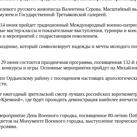
великого русского живописца Валентина Серова. Масштабный вы
узеем и Государственной Третьяковской галереей.
и 14 июня пройдет традиционный Международный военно-патрио
ые мастер-классы и показательные выступления, турниры и конц
в и мероприятий с подрастающим поколением.
разднике, который символизирует надежды и мечты молодого по
 29 июня состоится праздничная программа, посвященная 132-й 
х, конкурсы и игры. Основные мероприятия пройдут на Михайлов
по Ордынскому району с посещением настоящих археологических
сти.
 ежегодный зрительский смотр лучших российских короткометра
Кремний»‌, где будет проходить демонстрация наиболее впеча
мероприятие День Военного городка, посвященное 80-летию Поб
ветов на Монументе Военного городка, выступление творческих
урсиями.