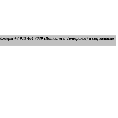
нджеры +7 913 464 7039 (Вотсапп и Телеграмм) и
социальные