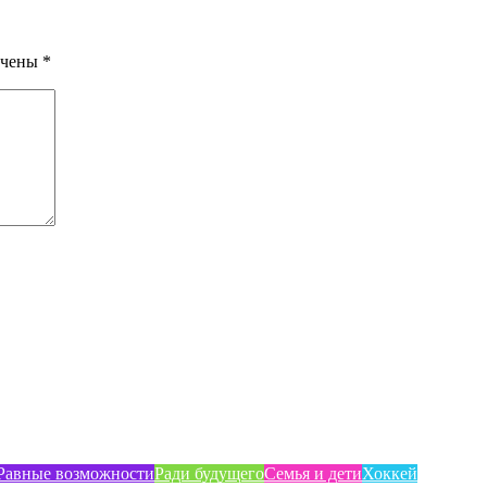
ечены
*
Равные возможности
Ради будущего
Семья и дети
Хоккей