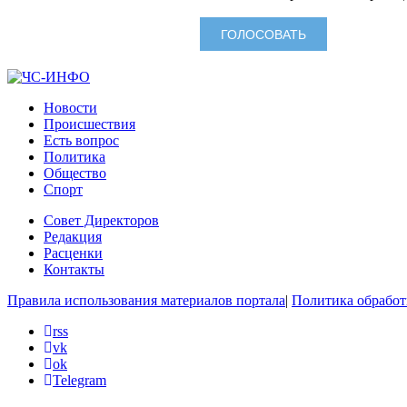
Новости
Происшествия
Есть вопрос
Политика
Общество
Спорт
Совет Директоров
Редакция
Расценки
Контакты
Правила использования материалов портала
|
Политика обработ
rss
vk
ok
Telegram