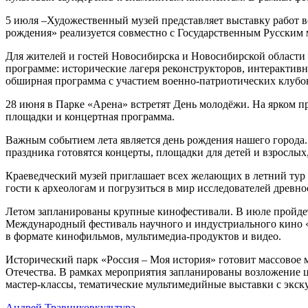
5 июля –Художественный музей представляет выставку работ 
рождения» реализуется совместно с Государственным Русским м
Для жителей и гостей Новосибирска и Новосибирской област
программе: исторические лагеря реконструкторов, интерактивн
обширная программа с участием военно-патриотических клубо
28 июня в Парке «Арена» встретят День молодёжи. На ярком п
площадки и концертная программа.
Важным событием лета является день рождения нашего города.
праздника готовятся концерты, площадки для детей и взрослы
Краеведческий музей приглашает всех желающих в летний тур 
гости к археологам и погрузиться в мир исследователей древно
Летом запланированы крупные кинофестивали. В июле пройдет
Международный фестиваль научного и индустриального кино «
в формате кинофильмов, мультимедиа-продуктов и видео.
Исторический парк «Россия – Моя история» готовит массовое 
Отечества. В рамках мероприятия запланированы возложение ц
мастер-классы, тематические мультимедийные выставки с экск
Андрей Травников
культура