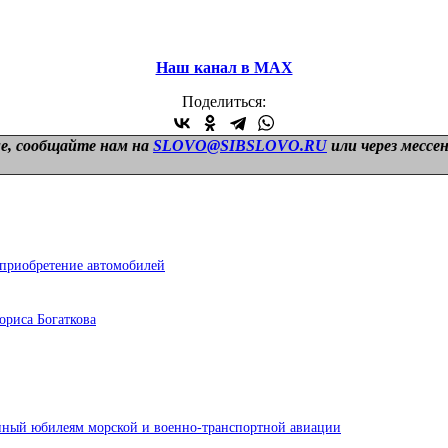
Наш канал в МАХ
Поделиться:
е, сообщайте нам на
SLOVO@SIBSLOVO.RU
или через мессе
приобретение автомобилей
ориса Богаткова
ный юбилеям морской и военно-транспортной авиации