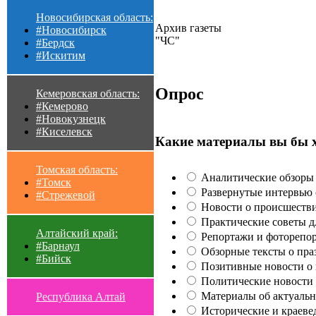
Новосибирская область:
Архив газеты
#Новосибирск
"ЧС"
#Бердск
#Искитим
Опрос
Кемеровская область:
#Кемерово
#Новокузнецк
#Киселевск
Какие материалы вы бы 
Томская область:
Аналитические обзоры 
#Томск
Развернутые интервью с
#Стрежевой
Новости о происшестви
Практические советы для
Алтайский край:
Репортажи и фоторепор
#Барнаул
Обзорные тексты о праз
#Бийск
Позитивные новости о п
Политические новости 
Материалы об актуальн
Республика Алтай
Исторические и краеве