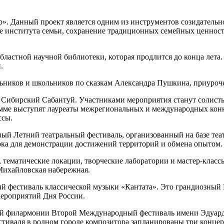
». Данный проект является одним из инструментов созидательн
 института семьи, сохранение традиционных семейных ценносте
бластной научной библиотеки, которая продлится до конца лета
.
ьников и школьников по сказкам Александра Пушкина, приуроч
Сибирский Сабантуй. Участниками мероприятия станут солисты
амме выступят лауреаты межрегиональных и международных кон
ссы.
ый Летний театральный фестиваль, организованный на базе теа
ка для демонстрации достижений территорий и обмена опытом.
 тематические локации, творческие лаборатории и мастер-клас
Михайловская набережная.
й фестиваль классической музыки «Кантата». Это грандиозный
мероприятий Дня России.
ой филармонии Второй Международный фестиваль имени Эдуарда
тиваля в родном городе композитора запланированы три концерта