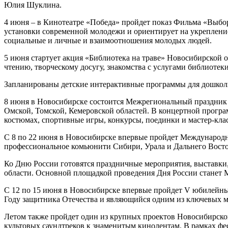
Юлия Шуклина.
4 июня – в Кинотеатре «Победа» пройдет показ Фильма «Выбор
установки современной молодежи и ориентирует на укрепление
социальные и личные и взаимоотношения молодых людей.
5 июня стартует акция «Библиотека на траве» Новосибирской о
чтению, творческому досугу, знакомства с услугами библиотеки
Запланированы детские интерактивные программы для дошкол
8 июня в Новосибирске состоится Межрегиональный праздник 
Омской, Томской, Кемеровской областей. В концертной прогр
костюмах, спортивные игры, конкурсы, поединки и мастер-кла
С 8 по 22 июня в Новосибирске впервые пройдет Международн
профессиональное комьюнити Сибири, Урала и Дальнего Восто
Ко Дню России готовятся праздничные мероприятия, выставки,
области. Основной площадкой проведения Дня России станет 
С 12 по 15 июня в Новосибирске впервые пройдет V юбилейны
Году защитника Отечества и являющийся одним из ключевых 
Летом также пройдет один из крупных проектов Новосибирск
культовых саундтреков к знаменитым кинолентам. В рамках фес