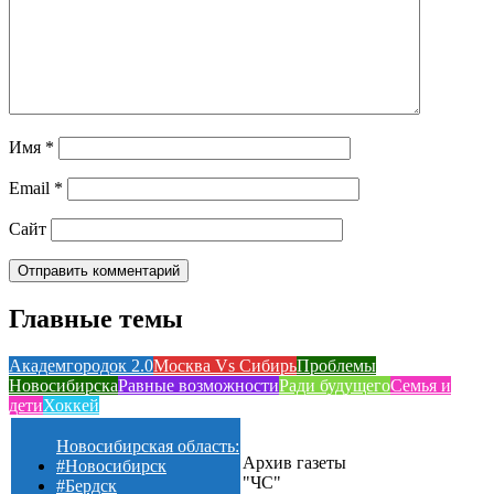
Имя
*
Email
*
Сайт
Главные темы
Академгородок 2.0
Москва Vs Сибирь
Проблемы
Новосибирска
Равные возможности
Ради будущего
Семья и
дети
Хоккей
Новосибирская область:
Архив газеты
#Новосибирск
"ЧС"
#Бердск