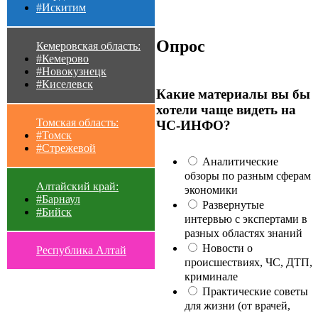
#Искитим
Опрос
Кемеровская область:
#Кемерово
#Новокузнецк
#Киселевск
Какие материалы вы бы
хотели чаще видеть на
Томская область:
ЧС-ИНФО?
#Томск
#Стрежевой
Аналитические
обзоры по разным сферам
Алтайский край:
экономики
#Барнаул
Развернутые
#Бийск
интервью с экспертами в
разных областях знаний
Новости о
Республика Алтай
происшествиях, ЧС, ДТП,
криминале
Практические советы
для жизни (от врачей,