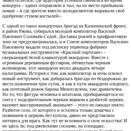
эвакогоспитале, где аудитория успевала сменяться во время
концерта – одних отправляли в тыл, на их место прибывали
новые – и где зрители вместо аплодисментов выражали своё
одобрение стуком костылей».
С одной из таких концертных бригад на Калининский фронт,
в район Ржева, собирался молодой композитор Василий
Павлович Соловьёв-Седой. Доставка роялей в прифронтовую
зону не предусматривалась, и в Союзе композиторов Василию
Павловичу выдали под расписку первенца фабрики
музыкальных инструментов «Красный партизан» –
сверкающий белой клавиатурой аккордеон. Вместе с
огромным деревянным футляром, обтянутым черным
коленкором, этот аккордеон весил двадцать четыре
килограмма. История о том, как композитор за ночь освоил
новый инструмент, как добиралась бригада по бездорожью до
места назначения трое суток, и как в пути аккордеон оледенел,
как почтовый рожок барона Мюнхгаузена, уже драматична.
Но то, что фигура человека в штатском, пробирающегося по
снегу с подозрительным черным ящиком к разбитой церкви,
вызовет массированный авианалет – этого не ожидал никто.
Разбитое село, от которого и остались только дощечка с
названием и церковь без купола, давно не представляло
интереса для врага. Как тут не вспомнить о силе искусства! И
не здесь ли, под ржевскими соснами, на площадке,