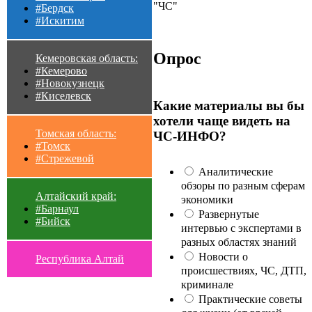
"ЧС"
#Бердск
#Искитим
Опрос
Кемеровская область:
#Кемерово
#Новокузнецк
#Киселевск
Какие материалы вы бы
хотели чаще видеть на
Томская область:
ЧС-ИНФО?
#Томск
#Стрежевой
Аналитические
обзоры по разным сферам
Алтайский край:
экономики
#Барнаул
Развернутые
#Бийск
интервью с экспертами в
разных областях знаний
Новости о
Республика Алтай
происшествиях, ЧС, ДТП,
криминале
Практические советы