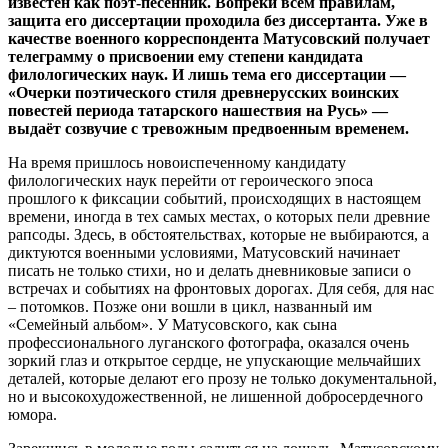
известен как поэт-песенник. Вопреки всем правилам,
защита его диссертации проходила без диссертанта. Уже в
качестве военного корреспондента Матусовский получает
телеграмму о присвоении ему степени кандидата
филологических наук. И лишь тема его диссертации —
«Очерки поэтического стиля древнерусских воинских
повестей периода татарского нашествия на Русь» —
выдаёт созвучие с тревожным предвоенным временем.
На время пришлось новоиспеченному кандидату
филологических наук перейти от героического эпоса
прошлого к фиксации событий, происходящих в настоящем
времени, иногда в тех самых местах, о которых пели древние
рапсоды. Здесь, в обстоятельствах, которые не выбираются, а
диктуются военными условиями, Матусовский начинает
писать не только стихи, но и делать дневниковые записи о
встречах и событиях на фронтовых дорогах. Для себя, для нас
– потомков. Позже они вошли в цикл, названный им
«Семейный альбом». У Матусовского, как сына
профессионального луганского фотографа, оказался очень
зоркий глаз и открытое сердце, не упускающие мельчайших
деталей, которые делают его прозу не только документальной,
но и высокохудожественной, не лишенной добросердечного
юмора.