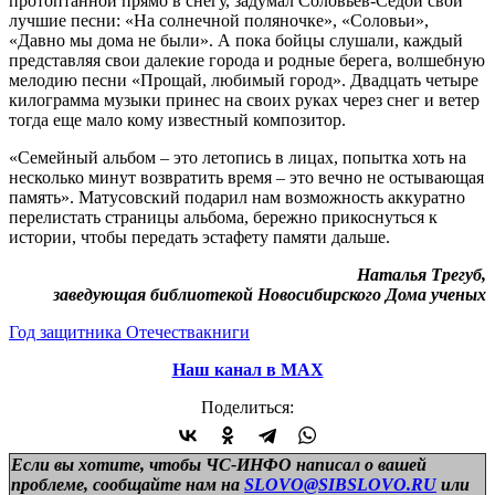
протоптанной прямо в снегу, задумал Соловьев-Седой свои
лучшие песни: «На солнечной поляночке», «Соловьи»,
«Давно мы дома не были». А пока бойцы слушали, каждый
представляя свои далекие города и родные берега, волшебную
мелодию песни «Прощай, любимый город». Двадцать четыре
килограмма музыки принес на своих руках через снег и ветер
тогда еще мало кому известный композитор.
«Семейный альбом – это летопись в лицах, попытка хоть на
несколько минут возвратить время – это вечно не остывающая
память». Матусовский подарил нам возможность аккуратно
перелистать страницы альбома, бережно прикоснуться к
истории, чтобы передать эстафету памяти дальше.
Наталья Трегуб,
заведующая библиотекой Новосибирского Дома ученых
Год защитника Отечества
книги
Наш канал в МАХ
Поделиться:
Если вы хотите, чтобы ЧС-ИНФО написал о вашей
проблеме, сообщайте нам на
SLOVO@SIBSLOVO.RU
или