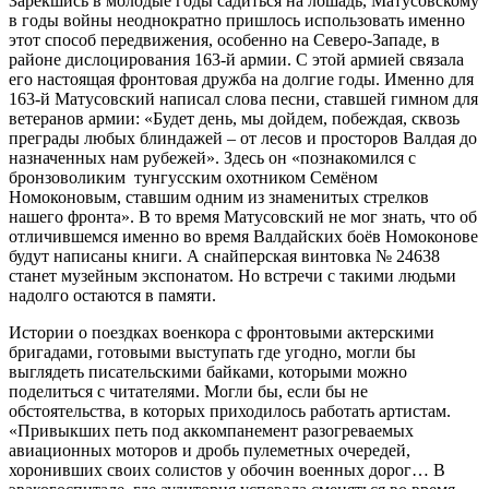
Зарекшись в молодые годы садиться на лошадь, Матусовскому
в годы войны неоднократно пришлось использовать именно
этот способ передвижения, особенно на Северо-Западе, в
районе дислоцирования 163-й армии. С этой армией связала
его настоящая фронтовая дружба на долгие годы. Именно для
163-й Матусовский написал слова песни, ставшей гимном для
ветеранов армии: «Будет день, мы дойдем, побеждая, сквозь
преграды любых блиндажей – от лесов и просторов Валдая до
назначенных нам рубежей». Здесь он «познакомился с
бронзоволиким тунгусским охотником Семёном
Номоконовым, ставшим одним из знаменитых стрелков
нашего фронта». В то время Матусовский не мог знать, что об
отличившемся именно во время Валдайских боёв Номоконове
будут написаны книги. А снайперская винтовка № 24638
станет музейным экспонатом. Но встречи с такими людьми
надолго остаются в памяти.
Истории о поездках военкора с фронтовыми актерскими
бригадами, готовыми выступать где угодно, могли бы
выглядеть писательскими байками, которыми можно
поделиться с читателями. Могли бы, если бы не
обстоятельства, в которых приходилось работать артистам.
«Привыкших петь под аккомпанемент разогреваемых
авиационных моторов и дробь пулеметных очередей,
хоронивших своих солистов у обочин военных дорог… В