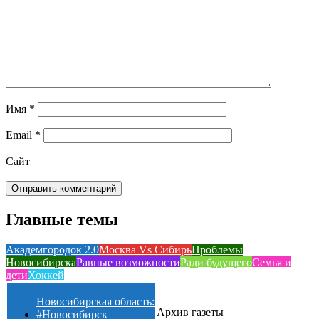
Имя
*
Email
*
Сайт
Главные темы
Академгородок 2.0
Москва Vs Сибирь
Проблемы
Новосибирска
Равные возможности
Ради будущего
Семья и
дети
Хоккей
Новосибирская область:
Архив газеты
#Новосибирск