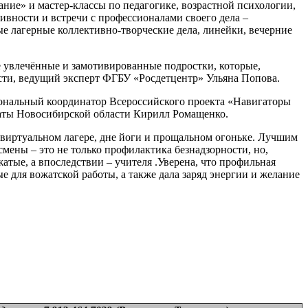
ние» и мастер-классы по педагогике, возрастной психологии,
ивности и встречи с профессионалами своего дела –
 лагерные коллективно-творческие дела, линейки, вечерние
е увлечённые и замотивированные подростки, которые,
асти, ведущий эксперт ФГБУ «Росдетцентр» Ульяна Попова.
иональный координатор Всероссийского проекта «Навигаторы
латы Новосибирской области Кирилл Ромащенко.
 виртуальном лагере, дне йоги и прощальном огоньке. Лучшим
смены – это не только профилактика безнадзорности, но,
тые, а впоследствии – учителя .Уверена, что профильная
для вожатской работы, а также дала заряд энергии и желание