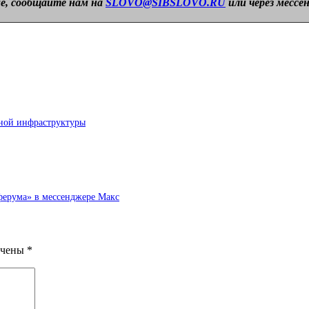
е, сообщайте нам на
SLOVO@SIBSLOVO.RU
или через мессе
ьной инфраструктуры
ферума» в мессенджере Макс
ечены
*