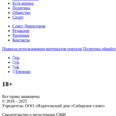
Есть вопрос
Политика
Общество
Спорт
Совет Директоров
Редакция
Расценки
Контакты
Правила использования материалов портала
|
Политика обработ
rss
vk
ok
Telegram
18+
Все права защищены
© 2018 – 2025
Учредитель: ООО «Издательский дом «Сибирское слово»
Свидетельство о регистрации СМИ