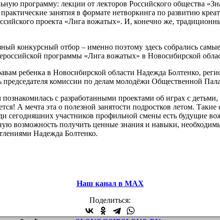
ную программу: лекции от лекторов Российского общества «Зна
практические занятия в формате нетворкинга по развитию креат
сийского проекта «Лига вожатых». И, конечно же, традиционные
ёзный конкурсный отбор – именно поэтому здесь собрались самы
 Всероссийской программы «Лига вожатых» в Новосибирской обл
авам ребенка в Новосибирской области Надежда Болтенко, рег
ль председателя комиссии по делам молодёжи Общественной Па
 познакомилась с разработанными проектами об играх с детьми,
ся! А мечта эта о полезной занятости подростков летом. Такие 
ди сегодняшних участников профильной смены есть будущие вожа
ую возможность получить ценные знания и навыки, необходимые 
атлениями Надежда Болтенко.
Наш канал в МАХ
Поделиться: