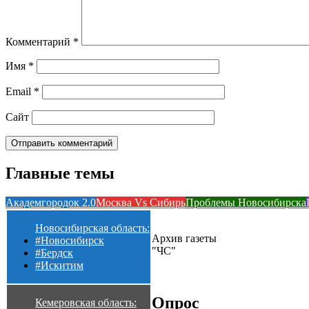
Комментарий
*
Имя
*
Email
*
Сайт
Главные темы
Академгородок 2.0
Москва Vs Сибирь
Проблемы Новосибирска
Новосибирская область:
Архив газеты
#Новосибирск
"ЧС"
#Бердск
#Искитим
Опрос
Кемеровская область: