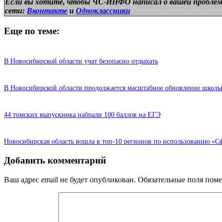
Если вы хотите, чтобы ЧС-ИНФО написал о вашей проблем
сети:
Вконтакте
и
Одноклассники
Еще по теме:
В Новосибирской области учат безопасно отдыхать
В Новосибирской области продолжается масштабное обновление школ
44 томских выпускника набрали 100 баллов на ЕГЭ
Новосибирская область вошла в топ-10 регионов по использованию «С
Добавить комментарий
Ваш адрес email не будет опубликован.
Обязательные поля пом