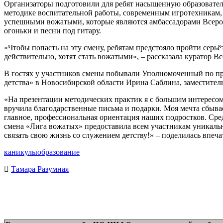
Организаторы подготовили для ребят насыщенную образователь
методике воспитательной работы, современным игротехникам, 
успешными вожатыми, которые являются амбассадорами Всерос
огоньки и песни под гитару.
«Чтобы попасть на эту смену, ребятам предстояло пройти серь
действительно, хотят стать вожатыми», – рассказала куратор
В гостях у участников смены побывали Уполномоченный по пр
детства» в Новосибирской области Ирина Саблина, заместите
«На презентации методических практик я с большим интересом
вручила благодарственные письма и подарки. Моя мечта сбывает
главное, профессиональная ориентация наших подростков. Сре
смена «Лига вожатых» предоставила всем участникам уникальн
связать свою жизнь со служением детству!» – поделилась впеч
каникулы
образование
Тамара Разумная