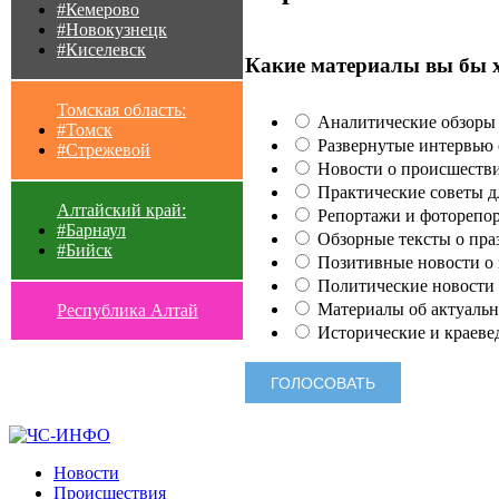
#Кемерово
#Новокузнецк
#Киселевск
Какие материалы вы бы 
Томская область:
Аналитические обзоры 
#Томск
Развернутые интервью с
#Стрежевой
Новости о происшестви
Практические советы для
Алтайский край:
Репортажи и фоторепор
#Барнаул
Обзорные тексты о праз
#Бийск
Позитивные новости о п
Политические новости 
Материалы об актуальн
Республика Алтай
Исторические и краеве
Новости
Происшествия