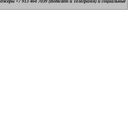
нджеры +7 913 464 7039 (Вотсапп и Телеграмм) и
социальные