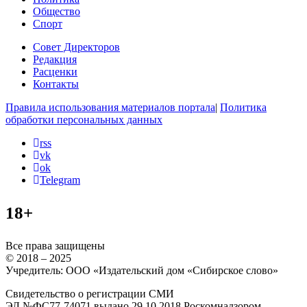
Общество
Спорт
Совет Директоров
Редакция
Расценки
Контакты
Правила использования материалов портала
|
Политика
обработки персональных данных
rss
vk
ok
Telegram
18+
Все права защищены
© 2018 – 2025
Учредитель: ООО «Издательский дом «Сибирское слово»
Свидетельство о регистрации СМИ
ЭЛ №ФС77-74071 выдано 29.10.2018 Роскомнадзором