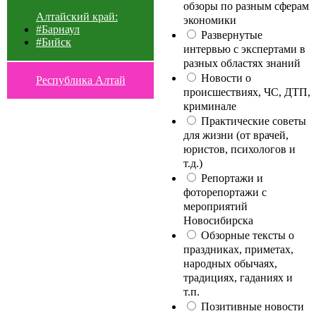
обзоры по разным сферам
Алтайский край:
экономики
#Барнаул
Развернутые
#Бийск
интервью с экспертами в
разных областях знаний
Новости о
Республика Алтай
происшествиях, ЧС, ДТП,
криминале
Практические советы
для жизни (от врачей,
юристов, психологов и
т.д.)
Репортажи и
фоторепортажи с
мероприятий
Новосибирска
Обзорные тексты о
праздниках, приметах,
народных обычаях,
традициях, гаданиях и
т.п.
Позитивные новости