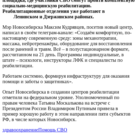
площадка, где участники СВО смогут пройти комплексную
социально-медицинскую реабилитацию.
Реабилитационные отделения уже работают в
Ленинском и Дзержинском районах.
Мэр Новосибирска Максим Кудрявцев, посетив новый центр,
написал в своём телеграм-канале: «Создаём комфортную, по-
настоящему современную среду: зоны механотерапии,
массажа, нейротренажёры, оборудование для восстановления
после ранений и травм. Всё – в полустационарном формате,
рассчитанном на 21 день. Программы индивидуальные, в
штате – психологи, инструкторы ЛФК и специалисты по
реабилитации.
Работаем системно, формируя инфраструктуру для оказания
помощи и заботы о защитниках».
Опыт Новосибирска в создании центров реабилитации
отметили на федеральном уровне. Уполномоченный по
правам человека Татьяна Москалькова на встрече с
Президентом России Владимиром Путиным привела в
пример хорошую работу в этом направлении пяти субъектов
РФ, в числе которых Новосибирск.
здравоохранение
Помощь СВО