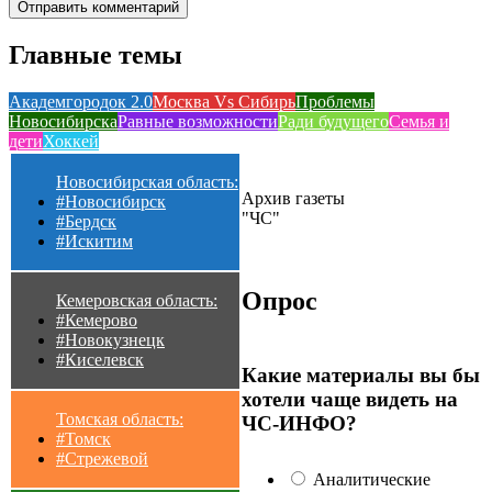
Главные темы
Академгородок 2.0
Москва Vs Сибирь
Проблемы
Новосибирска
Равные возможности
Ради будущего
Семья и
дети
Хоккей
Новосибирская область:
Архив газеты
#Новосибирск
"ЧС"
#Бердск
#Искитим
Опрос
Кемеровская область:
#Кемерово
#Новокузнецк
#Киселевск
Какие материалы вы бы
хотели чаще видеть на
Томская область:
ЧС-ИНФО?
#Томск
#Стрежевой
Аналитические