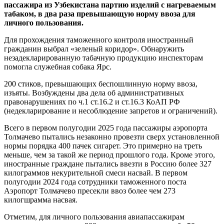
пассажира из Узбекистана партию изделий с нагреваемым
табаком, в два раза превышающую норму ввоза для
личного пользования.
Для прохождения таможенного контроля иностранный
гражданин выбрал «зеленый коридор». Обнаружить
незадекларированную табачную продукцию инспекторам
помогла служебная собака Ярс.
200 стиков, превышающих беспошлинную норму ввоза,
изъяты. Возбуждены два дела об административных
правонарушениях по ч.1 ст.16.2 и ст.16.3 КоАП РФ
(недекларирование и несоблюдение запретов и ограничений).
Всего в первом полугодии 2025 года пассажиры аэропорта
Толмачево пытались незаконно провезти сверх установленной
нормы порядка 400 пачек сигарет. Это примерно на треть
меньше, чем за такой же период прошлого года. Кроме этого,
иностранные граждане пытались ввезти в Россию более 327
килограммов некурительной смеси насвай. В первом
полугодии 2024 года сотрудники таможенного поста
Аэропорт Толмачево пресекли ввоз более чем 273
килогшрамма насвая.
Отметим, для личного пользования авиапассажирам