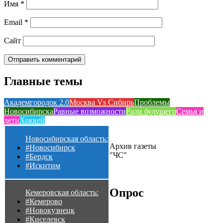
Имя
*
Email
*
Сайт
Главные темы
Академгородок 2.0
Москва Vs Сибирь
Проблемы
Новосибирска
Равные возможности
Ради будущего
Семья и
дети
Хоккей
Новосибирская область:
Архив газеты
#Новосибирск
"ЧС"
#Бердск
#Искитим
Опрос
Кемеровская область:
#Кемерово
#Новокузнецк
#Киселевск