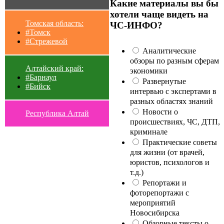
Какие материалы вы бы
хотели чаще видеть на
Томская область:
ЧС-ИНФО?
#Томск
#Стрежевой
Аналитические
обзоры по разным сферам
Алтайский край:
экономики
#Барнаул
Развернутые
#Бийск
интервью с экспертами в
разных областях знаний
Новости о
Республика Алтай
происшествиях, ЧС, ДТП,
криминале
Практические советы
для жизни (от врачей,
юристов, психологов и
т.д.)
Репортажи и
фоторепортажи с
мероприятий
Новосибирска
Обзорные тексты о