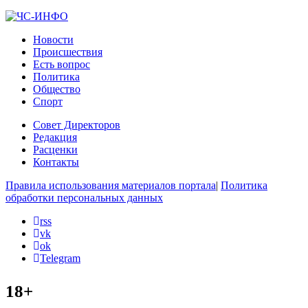
Новости
Происшествия
Есть вопрос
Политика
Общество
Спорт
Совет Директоров
Редакция
Расценки
Контакты
Правила использования материалов портала
|
Политика
обработки персональных данных
rss
vk
ok
Telegram
18+