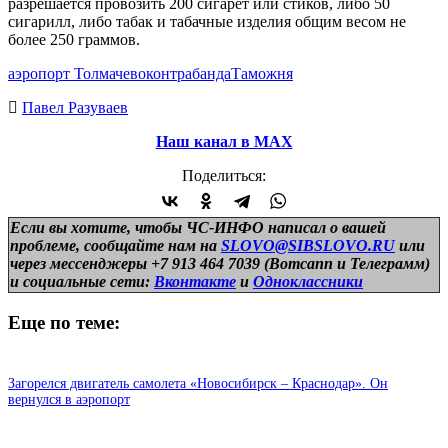
разрешается провозить 200 сигарет или стиков, либо 50
сигарилл, либо табак и табачные изделия общим весом не
более 250 граммов.
аэропорт Толмачево
контрабанда
Таможня
Павел Разуваев
Наш канал в МАХ
Поделиться:
Если вы хотите, чтобы ЧС-ИНФО написал о вашей
проблеме, сообщайте нам на
SLOVO@SIBSLOVO.RU
или
через мессенджеры +7 913 464 7039 (Вотсапп и Телеграмм)
и
социальные сети:
Вконтакте
и
Одноклассники
Еще по теме:
Загорелся двигатель самолета «Новосибирск – Краснодар». Он
вернулся в аэропорт