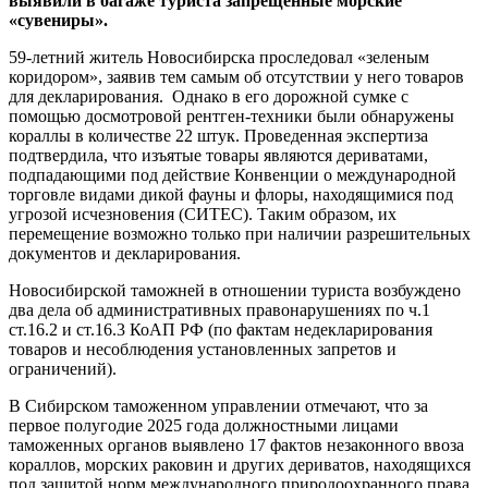
выявили в багаже туриста запрещенные морские
«сувениры».
59-летний житель Новосибирска проследовал «зеленым
коридором», заявив тем самым об отсутствии у него товаров
для декларирования. Однако в его дорожной сумке с
помощью досмотровой рентген-техники были обнаружены
кораллы в количестве 22 штук. Проведенная экспертиза
подтвердила, что изъятые товары являются дериватами,
подпадающими под действие Конвенции о международной
торговле видами дикой фауны и флоры, находящимися под
угрозой исчезновения (СИТЕС). Таким образом, их
перемещение возможно только при наличии разрешительных
документов и декларирования.
Новосибирской таможней в отношении туриста возбуждено
два дела об административных правонарушениях по ч.1
ст.16.2 и ст.16.3 КоАП РФ (по фактам недекларирования
товаров и несоблюдения установленных запретов и
ограничений).
В Сибирском таможенном управлении отмечают, что за
первое полугодие 2025 года должностными лицами
таможенных органов выявлено 17 фактов незаконного ввоза
кораллов, морских раковин и других дериватов, находящихся
под защитой норм международного природоохранного права.