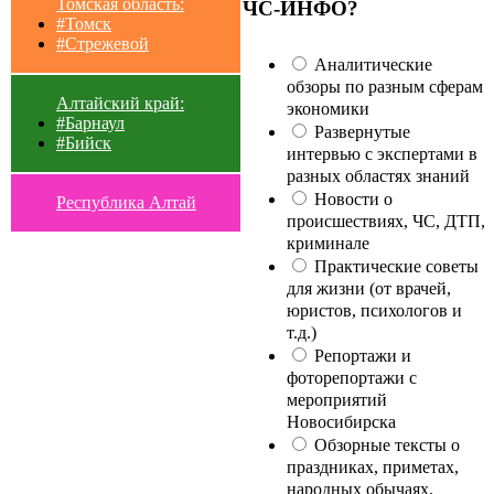
Томская область:
ЧС-ИНФО?
#Томск
#Стрежевой
Аналитические
обзоры по разным сферам
Алтайский край:
экономики
#Барнаул
Развернутые
#Бийск
интервью с экспертами в
разных областях знаний
Новости о
Республика Алтай
происшествиях, ЧС, ДТП,
криминале
Практические советы
для жизни (от врачей,
юристов, психологов и
т.д.)
Репортажи и
фоторепортажи с
мероприятий
Новосибирска
Обзорные тексты о
праздниках, приметах,
народных обычаях,