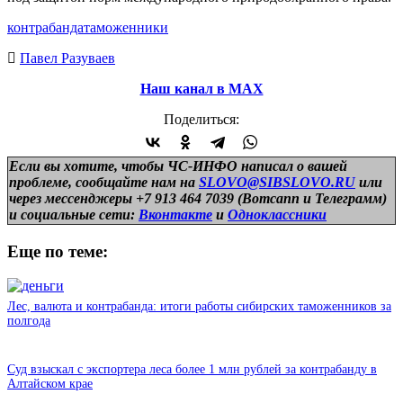
контрабанда
таможенники
Павел Разуваев
Наш канал в МАХ
Поделиться:
Если вы хотите, чтобы ЧС-ИНФО написал о вашей
проблеме, сообщайте нам на
SLOVO@SIBSLOVO.RU
или
через мессенджеры +7 913 464 7039 (Вотсапп и Телеграмм)
и
социальные сети:
Вконтакте
и
Одноклассники
Еще по теме:
Лес, валюта и контрабанда: итоги работы сибирских таможенников за
полгода
Суд взыскал с экспортера леса более 1 млн рублей за контрабанду в
Алтайском крае