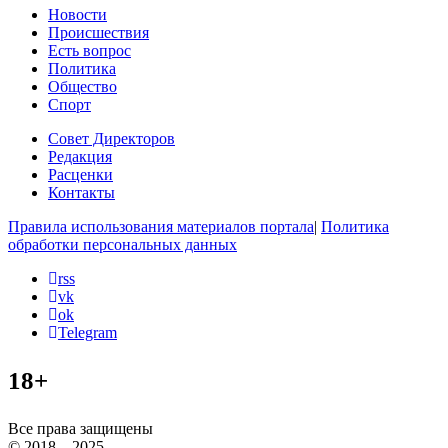
Новости
Происшествия
Есть вопрос
Политика
Общество
Спорт
Совет Директоров
Редакция
Расценки
Контакты
Правила использования материалов портала
|
Политика
обработки персональных данных
rss
vk
ok
Telegram
18+
Все права защищены
© 2018 – 2025