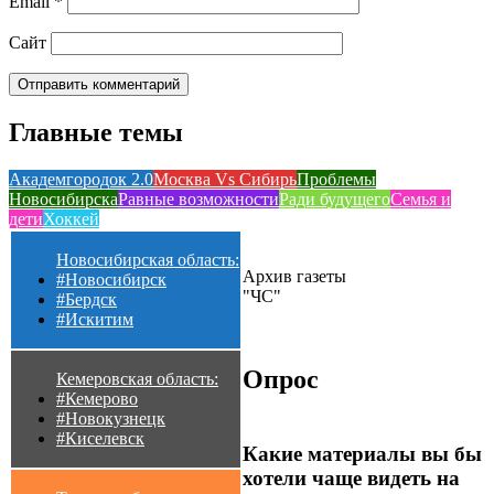
Email
*
Сайт
Главные темы
Академгородок 2.0
Москва Vs Сибирь
Проблемы
Новосибирска
Равные возможности
Ради будущего
Семья и
дети
Хоккей
Новосибирская область:
Архив газеты
#Новосибирск
"ЧС"
#Бердск
#Искитим
Опрос
Кемеровская область:
#Кемерово
#Новокузнецк
#Киселевск
Какие материалы вы бы
хотели чаще видеть на