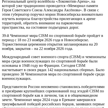
Региональный центр волейбола «Локомотив-Арена», на
которой уже традиционно проводится «Мемориал памяти
Героя Советского Союза Александра Аксёнова». В связи с
этим губернатор поручил мэрии Новосибирска внимательно
изучить вопросы благоустройства прилегающих к арене
территорий, обратить внимание на парковочные
пространства, на состояние подъездных дорог.
39-й Чемпионат мира CISM по спортивной борьбе пройдет в
период с 18 по 23 ноября 2026 года в Новосибирске.
Торжественная церемония открытия запланирована на 20
ноября, закрытия – на 22 ноября 2026 года.
Международный совет военного спорта (CISM) и чемпионаты
мира среди военнослужащих по спортивной борьбе были
основаны в 1948 году во Франции. Сегодня CISM
насчитывает в своих рядах 142 национальных сборных. Было
проведено 38 Чемпионатов мира по спортивной борьбе среди
военнослужащих.
Представители России неизменно становились победителями
и призёрами крупнейших соревнований под эгидой CISM по
спортивной борьбе как в личном, так и в общекомандном
зачете. Чемпионат мира 2024 года в Ереване завершился
триумфальной победой российских борцов, занявших первые