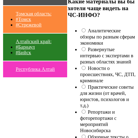
Какие материалы вы бы
хотели чаще видеть на
Томская область:
ЧС-ИНФО?
#Томск
#Стрежевой
Аналитические
обзоры по разным сферам
Алтайский край:
экономики
#Барнаул
Развернутые
#Бийск
интервью с экспертами в
разных областях знаний
Новости о
Республика Алтай
происшествиях, ЧС, ДТП,
криминале
Практические советы
для жизни (от врачей,
юристов, психологов и
т.д.)
Репортажи и
фоторепортажи с
мероприятий
Новосибирска
Обзорные тексты о