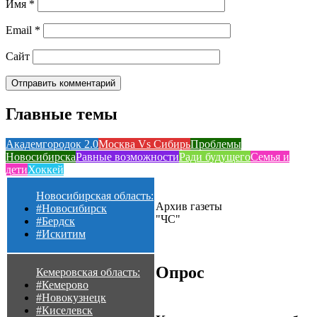
Имя
*
Email
*
Сайт
Главные темы
Академгородок 2.0
Москва Vs Сибирь
Проблемы
Новосибирска
Равные возможности
Ради будущего
Семья и
дети
Хоккей
Новосибирская область:
Архив газеты
#Новосибирск
"ЧС"
#Бердск
#Искитим
Опрос
Кемеровская область:
#Кемерово
#Новокузнецк
#Киселевск