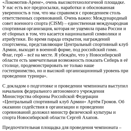
«Локомотив-Арене», очень высокотехнологичной площадке.
У нас есть все предпосылки, наработки и обоснованная
уверенность в том, что мы справимся с проведением столь
ответственных соревнований. Очень важно: Международный
совет военного спорта (CISM) – единственная международная
спортивная организация, которая не ущемила права России и
её сборных в том, что касается национальной символики и
атрибутики. Во время парада открытия, награждений
спортсмены, представляющие Центральный спортивный клуб
Армии, выходят в военной форме, под российский гимн.
Флаг, герб – всё на месте. Я убеждён, что у Новосибирской
области есть замечательная возможность показать Сибирь в её
столице, продемонстрировать не только наше
гостеприимство, но и высокий организационный уровень при
проведении турнира».
С докладом о подготовке и проведении чемпионата выступил
начальник федерального автономного учреждения
Министерства обороны Российской Федерации
«Центральный спортивный клуб Армии» Артём Громов. Об
оказании содействия в организации и проведении
соревнований доложил министр физической культуры и
спорта Новосибирской области Сергей Ахапов.
Предпочтительная площадка для проведения чемпионата –