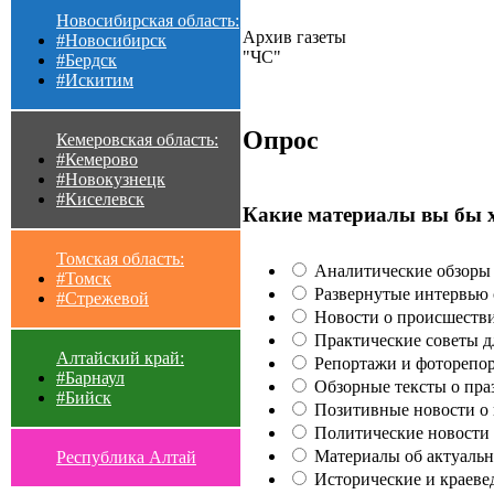
Новосибирская область:
Архив газеты
#Новосибирск
"ЧС"
#Бердск
#Искитим
Опрос
Кемеровская область:
#Кемерово
#Новокузнецк
#Киселевск
Какие материалы вы бы 
Томская область:
Аналитические обзоры 
#Томск
Развернутые интервью с
#Стрежевой
Новости о происшестви
Практические советы для
Алтайский край:
Репортажи и фоторепор
#Барнаул
Обзорные тексты о праз
#Бийск
Позитивные новости о п
Политические новости 
Материалы об актуальн
Республика Алтай
Исторические и краеве