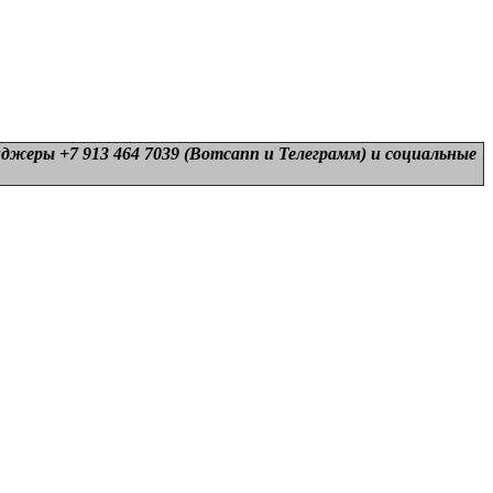
нджеры +7 913 464 7039 (Вотсапп и Телеграмм) и
социальные