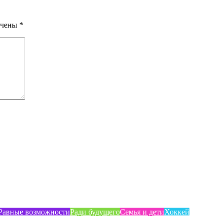
ечены
*
Равные возможности
Ради будущего
Семья и дети
Хоккей