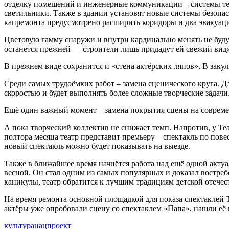
отделку помещений и инженерные коммуникации – системы теп
светильники. Также в здании установят новые системы безоп
капремонта предусмотрено расширить коридоры и два эвакуаци
Цветовую гамму снаружи и внутри кардинально менять не буду
останется прежней — строители лишь придадут ей свежий вид
В прежнем виде сохранится и «стена актёрских ляпов». В заку
Среди самых трудоёмких работ – замена сценического круга. Д
скоростью и будет выполнять более сложные творческие задачи
Ещё один важный момент – замена покрытия сцены на современ
А пока творческий коллектив не снижает темп. Напротив, у Те
полтора месяца театр представит премьеру – спектакль по пов
новый спектакль можно будет показывать на выезде.
Также в ближайшее время начнётся работа над ещё одной акту
весной. Он стал одним из самых популярных и доказал востреб
каникулы, театр обратится к лучшим традициям детской отече
На время ремонта основной площадкой для показа спектаклей Т
актёры уже опробовали сцену со спектаклем «Папа», нашли её к
культура
нацпроект