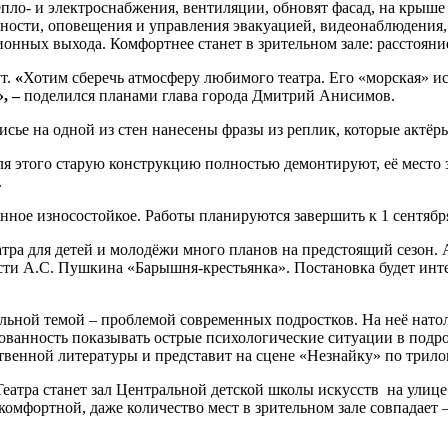
ло- и электроснабжения, вентиляции, обновят фасад, на крыш
асности, оповещения и управления эвакуацией, видеонаблюдени
онных выхода. Комфортнее станет в зрительном зале: расстояни
т.
«
Хотим сберечь атмосферу любимого театра. Его «морская» и
», –
поделился планами глава города Дмитрий Анисимов.
лисье на одной из стен нанесены фразы из реплик, которые актё
ля этого старую конструкцию полностью демонтируют, её место 
.
ное износостойкое. Работы планируются завершить к 1 сентября
атра для детей и молодёжи много планов на предстоящий сезон. 
ести А.С. Пушкина «Барышня-крестьянка». Постановка будет инте
альной темой – проблемой современных подростков. На неё нато
ованность показывать острые психологические ситуации в подро
ственной литературы и представит на сцене «Незнайку» по трило
еатра станет зал Центральной детской школы искусств на улице
омфортной, даже количество мест в зрительном зале совпадает –