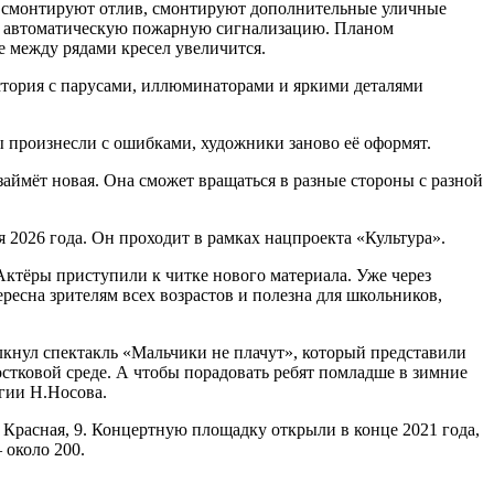
е смонтируют отлив, смонтируют дополнительные уличные
я, автоматическую пожарную сигнализацию. Планом
е между рядами кресел увеличится.
стория с парусами, иллюминаторами и яркими деталями
ры произнесли с ошибками, художники заново её оформят.
займёт новая. Она сможет вращаться в разные стороны с разной
 2026 года. Он проходит в рамках нацпроекта «Культура».
Актёры приступили к читке нового материала. Уже через
ресна зрителям всех возрастов и полезна для школьников,
лкнул спектакль «Мальчики не плачут», который представили
стковой среде. А чтобы порадовать ребят помладше в зимние
гии Н.Носова.
 Красная, 9. Концертную площадку открыли в конце 2021 года,
 около 200.