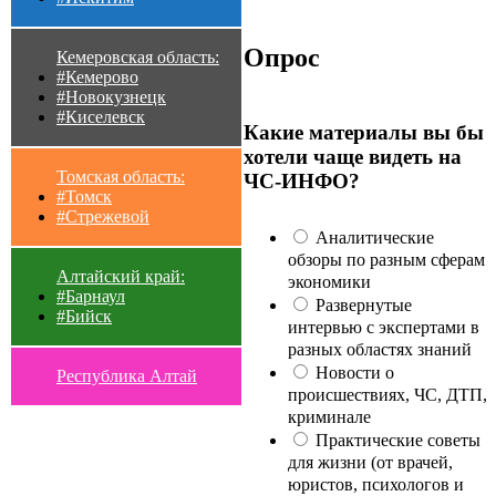
Опрос
Кемеровская область:
#Кемерово
#Новокузнецк
#Киселевск
Какие материалы вы бы
хотели чаще видеть на
Томская область:
ЧС-ИНФО?
#Томск
#Стрежевой
Аналитические
обзоры по разным сферам
Алтайский край:
экономики
#Барнаул
Развернутые
#Бийск
интервью с экспертами в
разных областях знаний
Новости о
Республика Алтай
происшествиях, ЧС, ДТП,
криминале
Практические советы
для жизни (от врачей,
юристов, психологов и