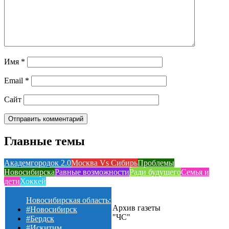
Имя
*
Email
*
Сайт
Главные темы
Академгородок 2.0
Москва Vs Сибирь
Проблемы
Новосибирска
Равные возможности
Ради будущего
Семья и
дети
Хоккей
Новосибирская область:
Архив газеты
#Новосибирск
"ЧС"
#Бердск
#Искитим