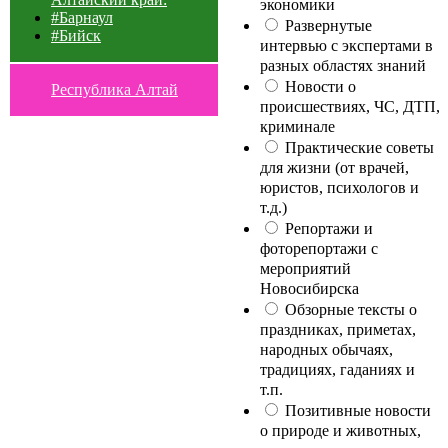
экономики
#Барнаул
Развернутые
#Бийск
интервью с экспертами в
разных областях знаний
Новости о
Республика Алтай
происшествиях, ЧС, ДТП,
криминале
Практические советы
для жизни (от врачей,
юристов, психологов и
т.д.)
Репортажи и
фоторепортажи с
мероприятий
Новосибирска
Обзорные тексты о
праздниках, приметах,
народных обычаях,
традициях, гаданиях и
т.п.
Позитивные новости
о природе и животных,