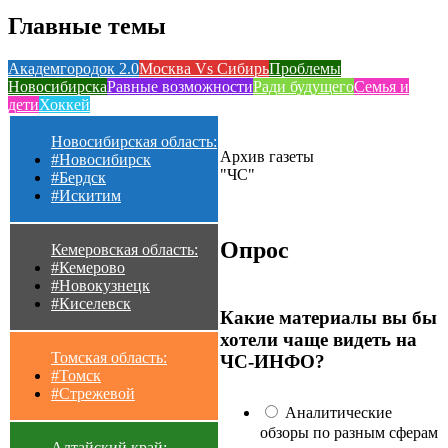
Главные темы
Академгородок 2.0
Москва Vs Сибирь
Проблемы
Новосибирска
Равные возможности
Ради будущего
Семья и
дети
Хоккей
Новосибирская область:
Архив газеты
#Новосибирск
"ЧС"
#Бердск
#Искитим
Опрос
Кемеровская область:
#Кемерово
#Новокузнецк
#Киселевск
Какие материалы вы бы
хотели чаще видеть на
Томская область:
ЧС-ИНФО?
#Томск
#Стрежевой
Аналитические
обзоры по разным сферам
Алтайский край: