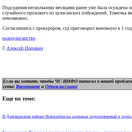
Подсудимая несколькими месяцами ранее уже была осуждена за
случайного прохожего из хулиганских побуждений. Томичка явл
невозможно.
Согласившись с прокурором, суд приговорил виновную к 1 го
нож
хулиганство
Алексей Попович
Если вы хотите, чтобы ЧС-ИНФО написал о вашей проблем
сети:
Вконтакте
и
Одноклассники
Еще по теме:
В Дзержинском районе Новосибирска задержан подозреваемый в хулиг