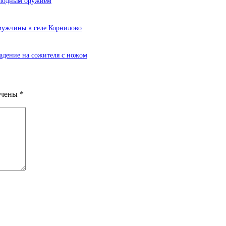
олодным оружием
мужчины в селе Корнилово
адение на сожителя с ножом
ечены
*