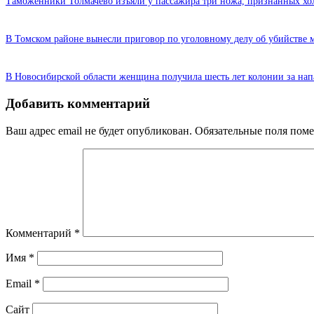
Таможенники Толмачево изъяли у пассажира три ножа, признанных х
В Томском районе вынесли приговор по уголовному делу об убийстве 
В Новосибирской области женщина получила шесть лет колонии за нап
Добавить комментарий
Ваш адрес email не будет опубликован.
Обязательные поля пом
Комментарий
*
Имя
*
Email
*
Сайт