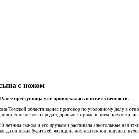
сына с ножом
Ранее преступница уже привлекалась к ответственности.
айона Томской области вынес приговор по уголовному делу в о
причинение легкого вреда здоровью с применением предмета, исп
40-летним сыном и его друзьями распивала алкогольные напитки.
о когда он начал будить её, женщина достала из-под подушки ку