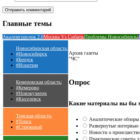
Главные темы
Академгородок 2.0
Москва Vs Сибирь
Проблемы Новосибирска
Новосибирская область:
Архив газеты
#Новосибирск
"ЧС"
#Бердск
#Искитим
Опрос
Кемеровская область:
#Кемерово
#Новокузнецк
#Киселевск
Какие материалы вы бы 
Томская область:
Аналитические обзоры 
#Томск
Развернутые интервью с
#Стрежевой
Новости о происшестви
Практические советы для