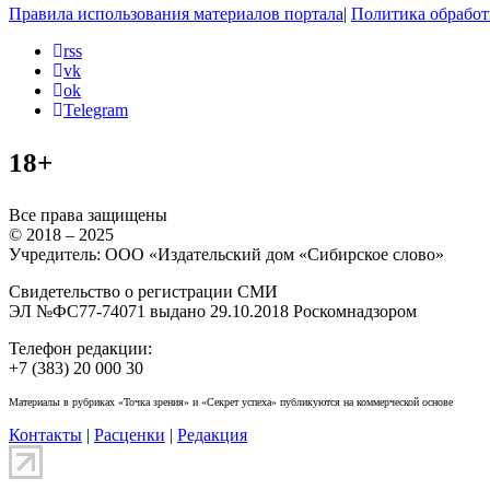
Правила использования материалов портала
|
Политика обработ
rss
vk
ok
Telegram
18+
Все права защищены
© 2018 – 2025
Учредитель: ООО «Издательский дом «Сибирское слово»
Свидетельство о регистрации СМИ
ЭЛ №ФС77-74071 выдано 29.10.2018 Роскомнадзором
Телефон редакции:
+7 (383) 20 000 30
Материалы в рубриках «Точка зрения» и «Секрет успеха» публикуются на коммерческой основе
Контакты
|
Расценки
|
Редакция