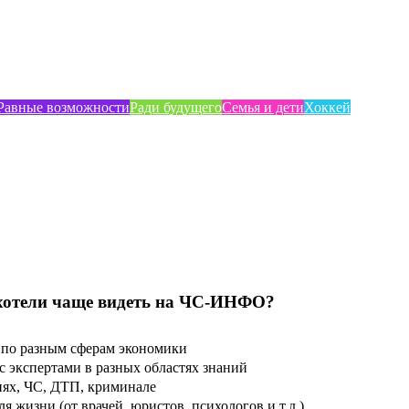
Равные возможности
Ради будущего
Семья и дети
Хоккей
хотели чаще видеть на ЧС-ИНФО?
по разным сферам экономики
 экспертами в разных областях знаний
ях, ЧС, ДТП, криминале
 жизни (от врачей, юристов, психологов и т.д.)