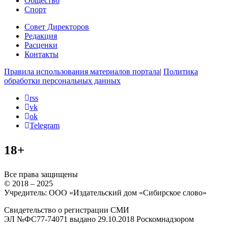
Общество
Спорт
Совет Директоров
Редакция
Расценки
Контакты
Правила использования материалов портала
|
Политика
обработки персональных данных
rss
vk
ok
Telegram
18+
Все права защищены
© 2018 – 2025
Учредитель: ООО «Издательский дом «Сибирское слово»
Свидетельство о регистрации СМИ
ЭЛ №ФС77-74071 выдано 29.10.2018 Роскомнадзором