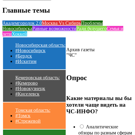
Главные темы
Академгородок 2.0
Москва Vs Сибирь
Проблемы
Новосибирска
Равные возможности
Ради будущего
Семья и
дети
Хоккей
Новосибирская область:
Архив газеты
#Новосибирск
"ЧС"
#Бердск
#Искитим
Опрос
Кемеровская область:
#Кемерово
#Новокузнецк
#Киселевск
Какие материалы вы бы
хотели чаще видеть на
Томская область:
ЧС-ИНФО?
#Томск
#Стрежевой
Аналитические
обзоры по разным сферам