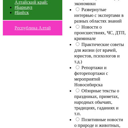
Алтайский край:
экономики
#Барнаул
Развернутые
#Бийск
интервью с экспертами в
разных областях знаний
Новости о
Республика Алтай
происшествиях, ЧС, ДТП,
криминале
Практические советы
для жизни (от врачей,
юристов, психологов и
т.д.)
Репортажи и
фоторепортажи с
мероприятий
Новосибирска
Обзорные тексты о
праздниках, приметах,
народных обычаях,
традициях, гаданиях и
т.п.
Позитивные новости
о природе и животных,