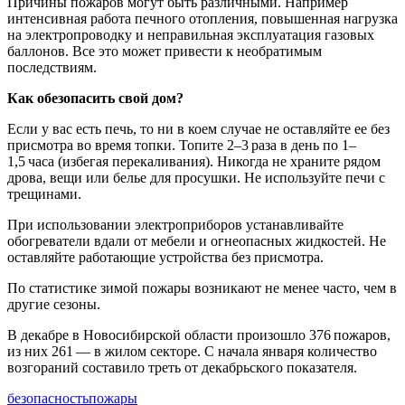
Причины пожаров могут быть различными. Например
интенсивная работа печного отопления, повышенная нагрузка
на электропроводку и неправильная эксплуатация газовых
баллонов. Все это может привести к необратимым
последствиям.
Как обезопасить свой дом?
Если у вас есть печь, то ни в коем случае не оставляйте ее без
присмотра во время топки. Топите 2–3 раза в день по 1–
1,5 часа (избегая перекаливания). Никогда не храните рядом
дрова, вещи или белье для просушки. Не используйте печи с
трещинами.
При использовании электроприборов устанавливайте
обогреватели вдали от мебели и огнеопасных жидкостей. Не
оставляйте работающие устройства без присмотра.
По статистике зимой пожары возникают не менее часто, чем в
другие сезоны.
В декабре в Новосибирской области произошло 376 пожаров,
из них 261 — в жилом секторе. С начала января количество
возгораний составило треть от декабрьского показателя.
безопасность
пожары