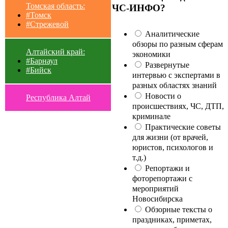
Томская область:
ЧС-ИНФО?
#Томск
#Стрежевой
Аналитические
обзоры по разным сферам
Алтайский край:
экономики
#Барнаул
Развернутые
#Бийск
интервью с экспертами в
разных областях знаний
Новости о
Республика Алтай
происшествиях, ЧС, ДТП,
криминале
Практические советы
для жизни (от врачей,
юристов, психологов и
т.д.)
Репортажи и
фоторепортажи с
мероприятий
Новосибирска
Обзорные тексты о
праздниках, приметах,