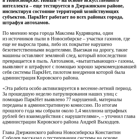
в Новосибирске. Новый – на основе искусственного
интеллекта – еще тестируется в Дзержинском районе,
инспектируя состояние территорий хозяйствующих
субъектов. ПаркНет работает во всех районах города,
штрафуя автохамов.
По мнению мэра города Максима Кудрявцева, один
из источников пыли в Новосибирске – участки газонов, где
еще не выросла трава, либо их покрытие нарушено
безответственными водителями. Выезжая на дорогу, такие
машины оставляют земляной след, который впоследствии
превращается в пыль. Автохамов, «вытаптывающих» газоны,
выявляют и штрафуют с помощью хорошо зарекомендовавшей
себя системы ПаркНет, пилотом внедрения которой была
администрация Кировского района.
«Эта работа особо активизируется в весенне-летний период.
За прошедшую неделю патрулирования наших улиц с
помощью ПаркНет выявлено 77 нарушений, материалы
переданы в административную комиссию. По итогам
прошлого года мы собрали около 1,4 миллиона штрафных
рублей без взаимодействия с нарушителями», – уточнил глава
администрации Кировского района Андрей Выходцев.
Глава Дзержинского района Новосибирска Константин
Соболев рассказал о тестировании системы на основе