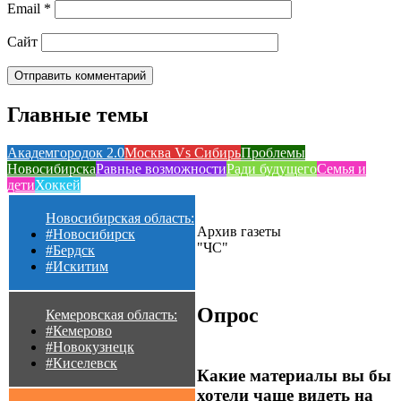
Email
*
Сайт
Главные темы
Академгородок 2.0
Москва Vs Сибирь
Проблемы
Новосибирска
Равные возможности
Ради будущего
Семья и
дети
Хоккей
Новосибирская область:
Архив газеты
#Новосибирск
"ЧС"
#Бердск
#Искитим
Опрос
Кемеровская область:
#Кемерово
#Новокузнецк
#Киселевск
Какие материалы вы бы
хотели чаще видеть на