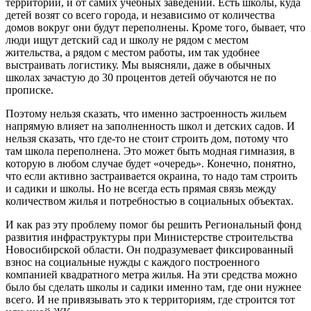
территорий, и от самих учебных заведений. Есть школы, куда
детей возят со всего города, и независимо от количества
домов вокруг они будут переполнены. Кроме того, бывает, что
люди ищут детский сад и школу не рядом с местом
жительства, а рядом с местом работы, им так удобнее
выстраивать логистику. Мы выясняли, даже в обычных
школах зачастую до 30 процентов детей обучаются не по
прописке.
Поэтому нельзя сказать, что именно застроенность жильем
напрямую влияет на заполненность школ и детских садов. И
нельзя сказать, что где-то не стоит строить дом, потому что
там школа переполнена. Это может быть модная гимназия, в
которую в любом случае будет «очередь». Конечно, понятно,
что если активно застраивается окраина, то надо там строить
и садики и школы. Но не всегда есть прямая связь между
количеством жилья и потребностью в социальных объектах.
И как раз эту проблему помог бы решить Региональный фонд
развития инфраструктуры при Министерстве строительства
Новосибирской области. Он подразумевает фиксированный
взнос на социальные нужды с каждого построенного
компанией квадратного метра жилья. На эти средства можно
было бы сделать школы и садики именно там, где они нужнее
всего. И не привязывать это к территориям, где строится тот