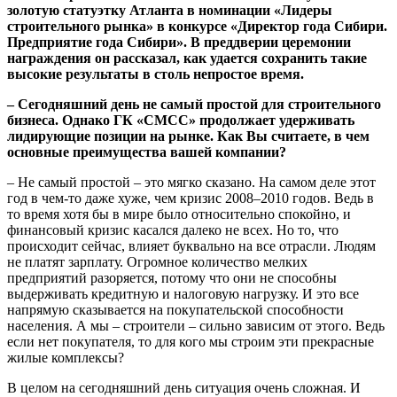
золотую статуэтку Атланта в номинации «Лидеры
строительного рынка» в конкурсе «Директор года Сибири.
Предприятие года Сибири». В преддверии церемонии
награждения он рассказал, как удается сохранить такие
высокие результаты в столь непростое время.
– Сегодняшний день не самый простой для строительного
бизнеса. Однако ГК «СМСС» продолжает удерживать
лидирующие позиции на рынке. Как Вы считаете, в чем
основные преимущества вашей компании?
– Не самый простой – это мягко сказано. На самом деле этот
год в чем-то даже хуже, чем кризис 2008–2010 годов. Ведь в
то время хотя бы в мире было относительно спокойно, и
финансовый кризис касался далеко не всех. Но то, что
происходит сейчас, влияет буквально на все отрасли. Людям
не платят зарплату. Огромное количество мелких
предприятий разоряется, потому что они не способны
выдерживать кредитную и налоговую нагрузку. И это все
напрямую сказывается на покупательской способности
населения. А мы – строители – сильно зависим от этого. Ведь
если нет покупателя, то для кого мы строим эти прекрасные
жилые комплексы?
В целом на сегодняшний день ситуация очень сложная. И