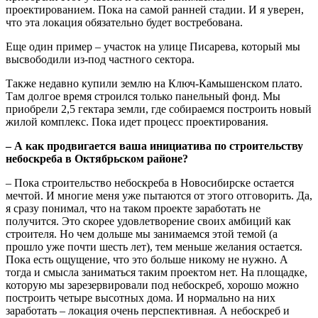
проектированием. Пока на самой ранней стадии. И я уверен,
что эта локация обязательно будет востребована.
Еще один пример – участок на улице Писарева, который мы
высвободили из-под частного сектора.
Также недавно купили землю на Ключ-Камышенском плато.
Там долгое время строился только панельный фонд. Мы
приобрели 2,5 гектара земли, где собираемся построить новый
жилой комплекс. Пока идет процесс проектирования.
– А как продвигается ваша инициатива по строительству
небоскреба в Октябрьском районе?
– Пока строительство небоскреба в Новосибирске остается
мечтой. И многие меня уже пытаются от этого отговорить. Да,
я сразу понимал, что на таком проекте заработать не
получится. Это скорее удовлетворение своих амбиций как
строителя. Но чем дольше мы занимаемся этой темой (а
прошло уже почти шесть лет), тем меньше желания остается.
Пока есть ощущение, что это больше никому не нужно. А
тогда и смысла заниматься таким проектом нет. На площадке,
которую мы зарезервировали под небоскреб, хорошо можно
построить четыре высотных дома. И нормально на них
заработать – локация очень перспективная. А небоскреб и