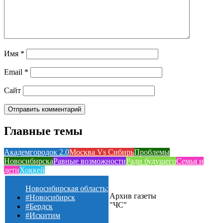
Имя
*
Email
*
Сайт
Главные темы
Академгородок 2.0
Москва Vs Сибирь
Проблемы
Новосибирска
Равные возможности
Ради будущего
Семья и
дети
Хоккей
Новосибирская область:
Архив газеты
#Новосибирск
"ЧС"
#Бердск
#Искитим