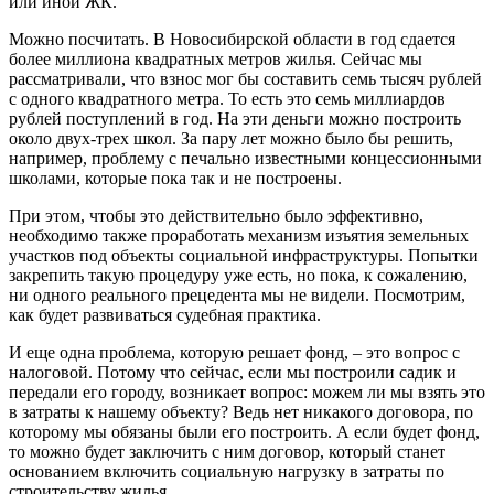
или иной ЖК.
Можно посчитать. В Новосибирской области в год сдается
более миллиона квадратных метров жилья. Сейчас мы
рассматривали, что взнос мог бы составить семь тысяч рублей
с одного квадратного метра. То есть это семь миллиардов
рублей поступлений в год. На эти деньги можно построить
около двух-трех школ. За пару лет можно было бы решить,
например, проблему с печально известными концессионными
школами, которые пока так и не построены.
При этом, чтобы это действительно было эффективно,
необходимо также проработать механизм изъятия земельных
участков под объекты социальной инфраструктуры. Попытки
закрепить такую процедуру уже есть, но пока, к сожалению,
ни одного реального прецедента мы не видели. Посмотрим,
как будет развиваться судебная практика.
И еще одна проблема, которую решает фонд, – это вопрос с
налоговой. Потому что сейчас, если мы построили садик и
передали его городу, возникает вопрос: можем ли мы взять это
в затраты к нашему объекту? Ведь нет никакого договора, по
которому мы обязаны были его построить. А если будет фонд,
то можно будет заключить с ним договор, который станет
основанием включить социальную нагрузку в затраты по
строительству жилья.