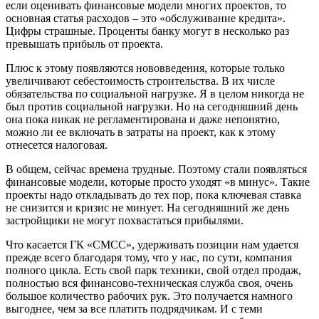
если оценивать финансовые модели многих проектов, то
основная статья расходов – это «обслуживание кредита».
Цифры страшные. Проценты банку могут в несколько раз
превышать прибыль от проекта.
Плюс к этому появляются нововведения, которые только
увеличивают себестоимость строительства. В их числе
обязательства по социальной нагрузке. Я в целом никогда не
был против социальной нагрузки. Но на сегодняшний день
она пока никак не регламентирована и даже непонятно,
можно ли ее включать в затраты на проект, как к этому
отнесется налоговая.
В общем, сейчас времена трудные. Поэтому стали появляться
финансовые модели, которые просто уходят «в минус». Такие
проекты надо откладывать до тех пор, пока ключевая ставка
не снизится и кризис не минует. На сегодняшний же день
застройщики не могут похвастаться прибылями.
Что касается ГК «СМСС», удерживать позиции нам удается
прежде всего благодаря тому, что у нас, по сути, компания
полного цикла. Есть свой парк техники, свой отдел продаж,
полностью вся финансово-техническая служба своя, очень
большое количество рабочих рук. Это получается намного
выгоднее, чем за все платить подрядчикам. И с теми