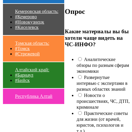
Опрос
Кемеровская область:
#Кемерово
#Новокузнецк
#Киселевск
Какие материалы вы бы
хотели чаще видеть на
Томская область:
ЧС-ИНФО?
#Томск
#Стрежевой
Аналитические
обзоры по разным сферам
Алтайский край:
экономики
#Барнаул
Развернутые
#Бийск
интервью с экспертами в
разных областях знаний
Новости о
Республика Алтай
происшествиях, ЧС, ДТП,
криминале
Практические советы
для жизни (от врачей,
юристов, психологов и
т.д.)