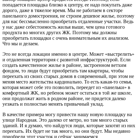
попадается площадка близко к центру, ее надо покупать даже
дорого, даже в тяжелое время. Мы не работаем в секторе
панельного домостроения, не строим дешевое жилье, поэтому
для нас бессмысленно приобретать отдаленные участки. Ведь
у нас даже себестоимость жилья выше, чем цена готового
продукта во многих других ЖК. Поэтому мы должны
приобретать площадки с очень внимательным их анализом.
Что мы и делаем.
Это не всегда локации именно в центре. Может «выстрелить»
и отдаленная территория с развитой инфраструктурой. Если
создать качественное жилье в районе, застроенном ветхим
фондом, то люди будут приобретать там квартиры, чтобы
переехать из своих старых домов в современный, при этом не
меняя место жительства кардинально. То есть какая-то семья,
которая может себе это позволить, переедет из «панельки» в
комфортный ЖК, но ребенок может остаться в той же школе,
они продолжат жить в родном районе, не придется далеко
уезжать и полностью менять привычный уклад.
В качестве примера могу привести нашу новую площадку на
улице Народная. Это далеко от метро, но там много старых
зданий. И я думаю, что найдутся люди, которые захотят из них
переехать. Их будет не так много, но они будут. Мы недавно
приобрели этот участок и сейчас занимаемся