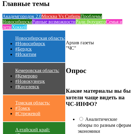
Главные темы
Академгородок 2.0
Москва Vs Сибирь
Проблемы
Новосибирска
Равные возможности
Ради будущего
Семья и
дети
Хоккей
Новосибирская область:
Архив газеты
#Новосибирск
"ЧС"
#Бердск
#Искитим
Опрос
Кемеровская область:
#Кемерово
#Новокузнецк
#Киселевск
Какие материалы вы бы
хотели чаще видеть на
Томская область:
ЧС-ИНФО?
#Томск
#Стрежевой
Аналитические
обзоры по разным сферам
Алтайский край:
экономики