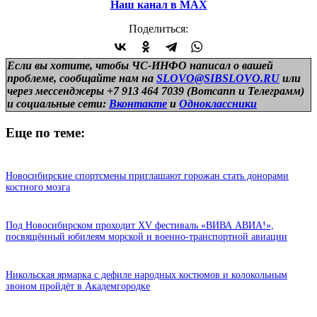
Наш канал в МАХ
Поделиться:
Если вы хотите, чтобы ЧС-ИНФО написал о вашей
проблеме, сообщайте нам на
SLOVO@SIBSLOVO.RU
или
через мессенджеры +7 913 464 7039 (Вотсапп и Телеграмм)
и
социальные сети:
Вконтакте
и
Одноклассники
Еще по теме:
Новосибирские спортсмены приглашают горожан стать донорами
костного мозга
Под Новосибирском проходит XV фестиваль «ВИВА АВИА!»,
посвящённый юбилеям морской и военно-транспортной авиации
Никольская ярмарка с дефиле народных костюмов и колокольным
звоном пройдёт в Академгородке