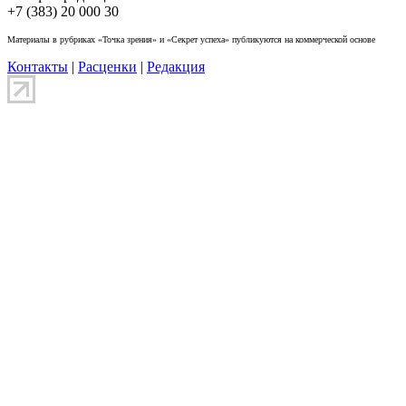
+7 (383) 20 000 30
Материалы в рубриках «Точка зрения» и «Секрет успеха» публикуются на коммерческой основе
Контакты
|
Расценки
|
Редакция