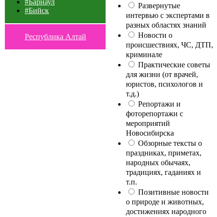
#Барнаул
Развернутые
#Бийск
интервью с экспертами в
разных областях знаний
Новости о
Республика Алтай
происшествиях, ЧС, ДТП,
криминале
Практические советы
для жизни (от врачей,
юристов, психологов и
т.д.)
Репортажи и
фоторепортажи с
мероприятий
Новосибирска
Обзорные тексты о
праздниках, приметах,
народных обычаях,
традициях, гаданиях и
т.п.
Позитивные новости
о природе и животных,
достижениях народного