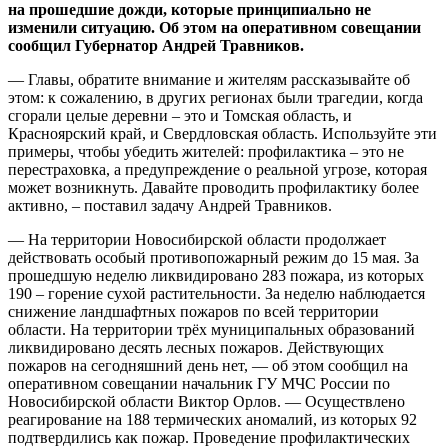
на прошедшие дожди, которые принципиально не
изменили ситуацию. Об этом на оперативном совещании
сообщил Губернатор Андрей Травников.
— Главы, обратите внимание и жителям рассказывайте об
этом: к сожалению, в других регионах были трагедии, когда
сгорали целые деревни – это и Томская область, и
Красноярский край, и Свердловская область. Используйте эти
примеры, чтобы убедить жителей: профилактика – это не
перестраховка, а предупреждение о реальной угрозе, которая
может возникнуть. Давайте проводить профилактику более
активно, – поставил задачу Андрей Травников.
— На территории Новосибирской области продолжает
действовать особый противопожарный режим до 15 мая. За
прошедшую неделю ликвидировано 283 пожара, из которых
190 – горение сухой растительности. За неделю наблюдается
снижение ландшафтных пожаров по всей территории
области. На территории трёх муниципальных образований
ликвидировано десять лесных пожаров. Действующих
пожаров на сегодняшний день нет, — об этом сообщил на
оперативном совещании начальник ГУ МЧС России по
Новосибирской области Виктор Орлов. — Осуществлено
реагирование на 188 термических аномалий, из которых 92
подтвердились как пожар. Проведение профилактических