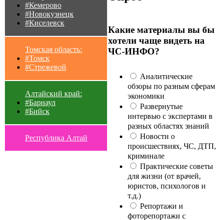
#Кемерово
#Новокузнецк
#Киселевск
Какие материалы вы бы
хотели чаще видеть на
Томская область:
ЧС-ИНФО?
#Томск
#Стрежевой
Аналитические
обзоры по разным сферам
Алтайский край:
экономики
#Барнаул
Развернутые
#Бийск
интервью с экспертами в
разных областях знаний
Новости о
Республика Алтай
происшествиях, ЧС, ДТП,
криминале
Практические советы
для жизни (от врачей,
юристов, психологов и
т.д.)
Репортажи и
фоторепортажи с