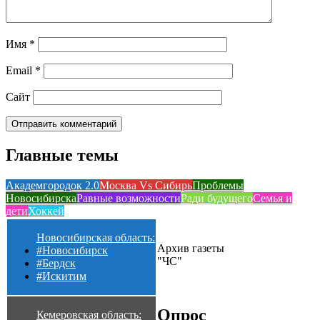
Имя
*
Email
*
Сайт
Главные темы
Академгородок 2.0
Москва Vs Сибирь
Проблемы
Новосибирска
Равные возможности
Ради будущего
Семья и
дети
Хоккей
Новосибирская область:
Архив газеты
#Новосибирск
"ЧС"
#Бердск
#Искитим
Опрос
Кемеровская область: