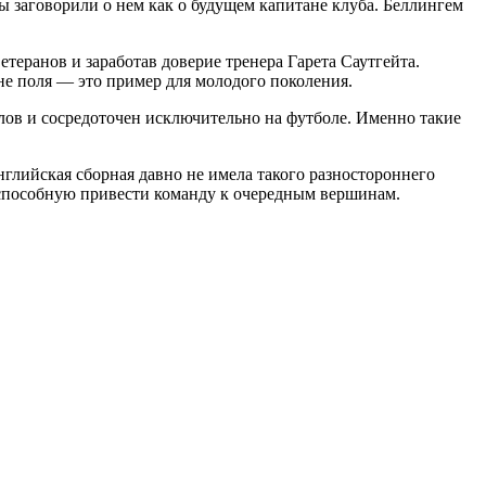
ы заговорили о нем как о будущем капитане клуба. Беллингем
теранов и заработав доверие тренера Гарета Саутгейта.
не поля — это пример для молодого поколения.
алов и сосредоточен исключительно на футболе. Именно такие
глийская сборная давно не имела такого разностороннего
 способную привести команду к очередным вершинам.