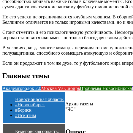
способностью забивать важные голы в ключевые моменты. Его 
сумел адаптироваться к испанскому футболу с молниеносной ск
Но его успехи не ограничиваются клубным уровнем. В сборной 
Беллингем отличается не только игровыми качествами, но и ли
Стоит отметить и его психологическую устойчивость. Несмотря
игроки становятся иконами – не только благодаря своим действи
В условиях, когда многие команды переживают смену поколени
полузащитника, способного совмещать атакующую и оборонител
Если он продолжит в том же духе, то у футбольного мира впер
Главные темы
Академгородок 2.0
Москва Vs Сибирь
Проблемы Новосибирска
Новосибирская область:
Архив газеты
#Новосибирск
"ЧС"
#Бердск
#Искитим
Опрос
Кемеровская область: