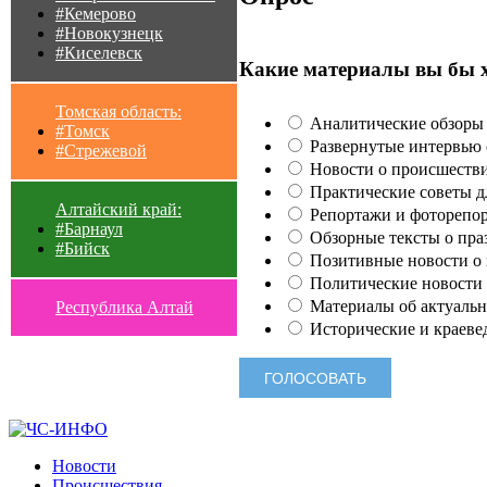
#Кемерово
#Новокузнецк
#Киселевск
Какие материалы вы бы 
Томская область:
Аналитические обзоры 
#Томск
Развернутые интервью с
#Стрежевой
Новости о происшестви
Практические советы для
Алтайский край:
Репортажи и фоторепор
#Барнаул
Обзорные тексты о праз
#Бийск
Позитивные новости о п
Политические новости 
Материалы об актуальн
Республика Алтай
Исторические и краеве
Новости
Происшествия