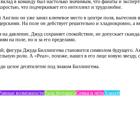
вклад в команду был настолько значимым, что фанаты и эксперт
оростью, что подчеркивает его интеллект и трудолюбие.
Англии он уже занял ключевое место в центре поля, вытеснив ве
дерскими. На поле он действует решительно и хладнокровно, а в
 на давление, Джуд сохраняет спокойствие, не допускает сканд
ям на поле, но и за его пределами.
й, фигура Джуда Биллингема становится символом будущего. Ан
ьную роли. А «Реал», похоже, нашел в его лице новую звезду,
еди целое десятилетие под знаком Биллингема.
Равные возможности
Ради будущего
Семья и дети
Хоккей