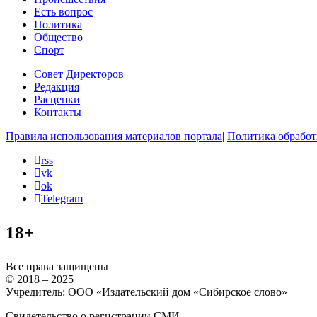
Есть вопрос
Политика
Общество
Спорт
Совет Директоров
Редакция
Расценки
Контакты
Правила использования материалов портала
|
Политика обработ
rss
vk
ok
Telegram
18+
Все права защищены
© 2018 – 2025
Учредитель: ООО «Издательский дом «Сибирское слово»
Свидетельство о регистрации СМИ