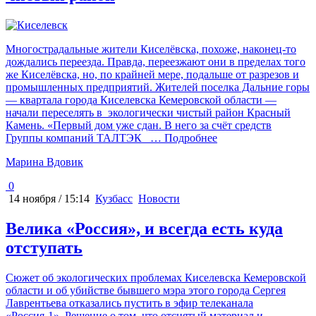
Многострадальные жители Киселёвска, похоже, наконец-то
дождались переезда. Правда, переезжают они в пределах того
же Киселёвска, но, по крайней мере, подальше от разрезов и
промышленных предприятий. Жителей поселка Дальние горы
— квартала города Киселевска Кемеровской области —
начали переселять в экологически чистый район Красный
Камень. «Первый дом уже сдан. В него за счёт средств
Группы компаний ТАЛТЭК
… Подробнее
Марина Вдовик
0
14 ноября / 15:14
Кузбасс
Новости
Велика «Россия», и всегда есть куда
отступать
Сюжет об экологических проблемах Киселевска Кемеровской
области и об убийстве бывшего мэра этого города Сергея
Лаврентьева отказались пустить в эфир телеканала
«Россия-1». Решение о том, что отснятый материал и