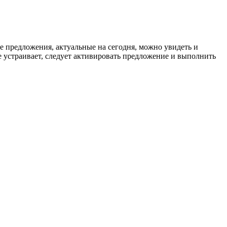
е предложения, актуальные на сегодня, можно увидеть и
е устраивает, следует активировать предложение и выполнить