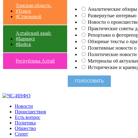
Томская область:
Аналитические обзоры 
#Томск
Развернутые интервью с
#Стрежевой
Новости о происшестви
Практические советы для
Алтайский край:
Репортажи и фоторепор
#Барнаул
Обзорные тексты о праз
#Бийск
Позитивные новости о п
Политические новости 
Материалы об актуальн
Республика Алтай
Исторические и краеве
Новости
Происшествия
Есть вопрос
Политика
Общество
Спорт