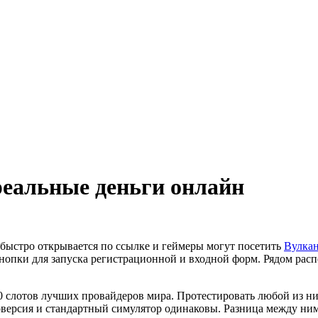
реальные деньги онлайн
 быстро открывается по ссылке и геймеры могут посетить
Вулкан
кнопки для запуска регистрационной и входной форм. Рядом рас
0 слотов лучших провайдеров мира. Протестировать любой из ни
версия и стандартный симулятор одинаковы. Разница между ним