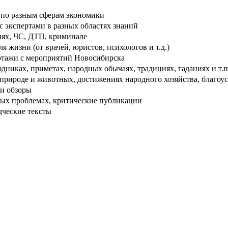
по разным сферам экономики
 экспертами в разных областях знаний
ях, ЧС, ДТП, криминале
 жизни (от врачей, юристов, психологов и т.д.)
тажи с мероприятий Новосибирска
дниках, приметах, народных обычаях, традициях, гаданиях и т.п
рироде и животных, достижениях народного хозяйства, благоуст
и обзоры
ых проблемах, критические публикации
дческие тексты