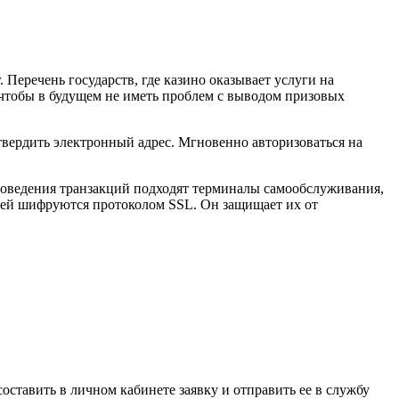
 Перечень государств, где казино оказывает услуги на
 чтобы в будущем не иметь проблем с выводом призовых
твердить электронный адрес. Мгновенно авторизоваться на
проведения транзакций подходят терминалы самообслуживания,
лей шифруются протоколом SSL. Он защищает их от
оставить в личном кабинете заявку и отправить ее в службу