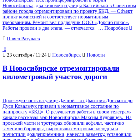
Новосибирска, два километра улицы Балтийской в Советском
районе города отремонтировали по проекту БКД. — Объект
принят комиссией и соответствует нормативным
требованиям. Ремонт вел подрядчик ООО «Дорсиб плюс».
Работы провели в два этапа, — отмечается
… Подробнее
Павел Разуваев
0
23 сентября / 11:24
Новосибирск
Новости
В Новосибирске отремонтировали
километровый участок дороги
Проезжую часть на улице Дачной – от Дмитрия Донского до
Дуси Ковальчук привели в нормативное состояние по
нацпроекту «БКД». О результатах работы в своем телеграм-
канале рассказал мэр Новосибирска Максим Кудрявцев. На
проезжей части и тротуарах обновили асфальт, частично
заменили бордюры, выровняли смотровые колодцы и
почистили дождеприёмники, нанесли разметку, установили
новые знаки и обустроили пешеходный переход.
…