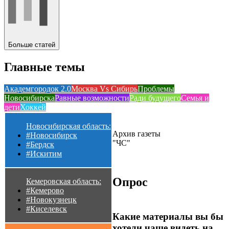
Больше статей
Главные темы
Академгородок 2.0
Москва Vs Сибирь
Проблемы
Новосибирска
Равные возможности
Ради будущего
Семья и
дети
Хоккей
Новосибирская область:
Архив газеты
#Новосибирск
"ЧС"
#Бердск
#Искитим
Опрос
Кемеровская область:
#Кемерово
#Новокузнецк
#Киселевск
Какие материалы вы бы
хотели чаще видеть на