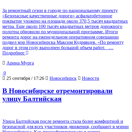
За ремонтный сезон в городе по национальному проекту
«Безопасные качественные дороги» асфальтобетонное
покрытие уложено на площади около 370,5 тысяч квадратных
метра. Еще около 100 тысяч квадратных метров дорожного
полотна обновили по муниципальной программе. Итоги
ремонта дорог на еженедельном оперативном совещании
подвел мэр Новосибирска Максим Кудрявцев. «По ремонту
дорог в этом году выполнен большой объем работ.
…
Подробнее
Арина Мурга
0
25 сентября / 17:26
Новосибирск
Новости
В Новосибирске отремонтировали
улицу Балтийская
Улица Балтийская после ремонта стала более комфортной и
безопасной для всех участников движения, сообщают в мэрии
Новосибирска. Как проинформировали в мэрии