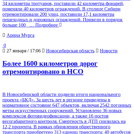
34 километра тротуаров, поставили 42 километра фонарей,
поменяли 40 километров ограждений. В столице Сибири
отремонтировали 200 улиц, поставили 17,1 километра
пешеходных и дорожных ограждений. Привели в порядок
больше 100
… Подробнее
Арина Мурга
0
27 января / 17:06
Новосибирская область
Новости
Более 1600 километров дорог
отремонтировано в НСО
В Новосибирской области подвели итоги национального
проекта «БКД». За шесть лет в регионе приведены в
нормативное состояние 647 объектов, включая 2542 погонных
метра искусственных сооружений. Установлено 36 новых
комплексов фотовидеофиксации, а также 16 постов
весогабаритного контроля. Смертность в ДТП снизилась на
12,2 процента. В рамках обновления общественного
транспорта приобретено 313 единиц транспорта: 40 автобусов