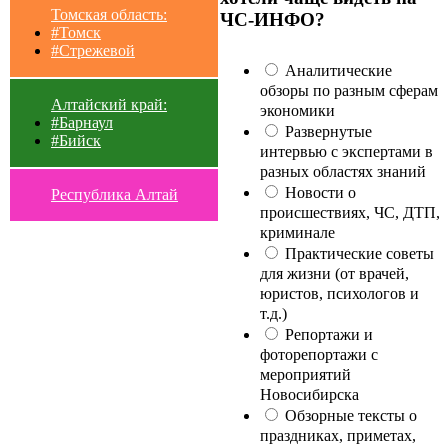
Томская область:
ЧС-ИНФО?
#Томск
#Стрежевой
Аналитические
обзоры по разным сферам
Алтайский край:
экономики
#Барнаул
Развернутые
#Бийск
интервью с экспертами в
разных областях знаний
Новости о
Республика Алтай
происшествиях, ЧС, ДТП,
криминале
Практические советы
для жизни (от врачей,
юристов, психологов и
т.д.)
Репортажи и
фоторепортажи с
мероприятий
Новосибирска
Обзорные тексты о
праздниках, приметах,