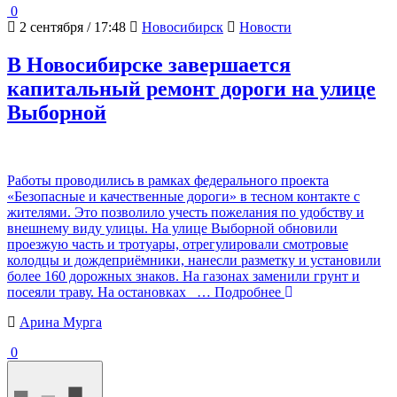
0
2 сентября / 17:48
Новосибирск
Новости
В Новосибирске завершается
капитальный ремонт дороги на улице
Выборной
Работы проводились в рамках федерального проекта
«Безопасные и качественные дороги» в тесном контакте с
жителями. Это позволило учесть пожелания по удобству и
внешнему виду улицы. На улице Выборной обновили
проезжую часть и тротуары, отрегулировали смотровые
колодцы и дождеприёмники, нанесли разметку и установили
более 160 дорожных знаков. На газонах заменили грунт и
посеяли траву. На остановках
… Подробнее
Арина Мурга
0