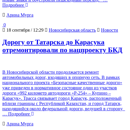
Подробнее
Арина Мурга
0
18 сентября / 12:29
Новосибирская область
Новости
Дорогу от Татарска до Карасука
отремонтировали по нацпроекту БКД
В Новосибирской области продолжается ремонт
автомобильных дорог, входящих в опорную сеть. В рамках
национального проекта «Безопасные качественные дороги»
уже приведен в нормативное состояние один из участков
дороги «992 километр автодороги «Р-254» – Купино –
Карасук». Трасса связывает город Карасук, расположенный
вблизи границы с Республикой Казахстан, и город Татарск,
находящийся около федеральной дороги, ведущей в сторону
… Подробнее
Арина Мурга