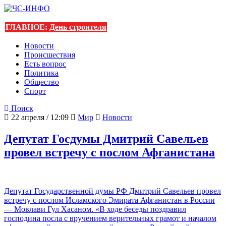
ГЛАВНОЕ:
День строителя
Новости
Происшествия
Есть вопрос
Политика
Общество
Спорт
Поиск
22 апреля / 12:09
Мир
Новости
Депутат Госдумы Дмитрий Савельев
провел встречу с послом Афганистана
Депутат Государственной думы РФ Дмитрий Савельев провел
встречу с послом Исламского Эмирата Афганистан в России
— Мовлави Гул Хасаном. «В ходе беседы поздравил
господина посла с вручением верительных грамот и началом