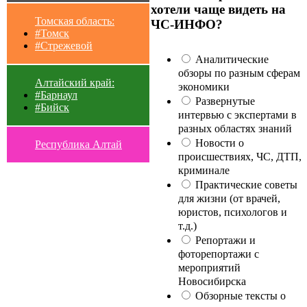
хотели чаще видеть на
Томская область:
ЧС-ИНФО?
#Томск
#Стрежевой
Аналитические
обзоры по разным сферам
Алтайский край:
экономики
#Барнаул
Развернутые
#Бийск
интервью с экспертами в
разных областях знаний
Новости о
Республика Алтай
происшествиях, ЧС, ДТП,
криминале
Практические советы
для жизни (от врачей,
юристов, психологов и
т.д.)
Репортажи и
фоторепортажи с
мероприятий
Новосибирска
Обзорные тексты о