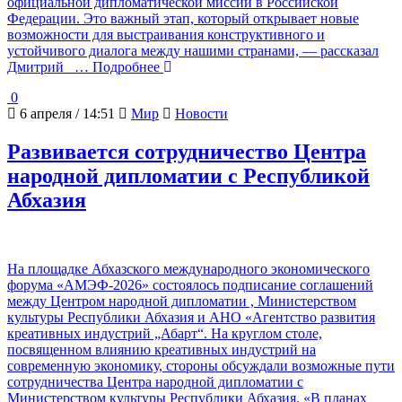
официальной дипломатической миссии в Российской
Федерации. Это важный этап, который открывает новые
возможности для выстраивания конструктивного и
устойчивого диалога между нашими странами, — рассказал
Дмитрий
… Подробнее
0
6 апреля / 14:51
Мир
Новости
Развивается сотрудничество Центра
народной дипломатии с Республикой
Абхазия
На площадке Абхазского международного экономического
форума «АМЭФ‑2026» состоялось подписание соглашений
между Центром народной дипломатии , Министерством
культуры Республики Абхазия и АНО «Агентство развития
креативных индустрий „Абарт“. На круглом столе,
посвященном влиянию креативных индустрий на
современную экономику, стороны обсуждали возможные пути
сотрудничества Центра народной дипломатии с
Министерством культуры Республики Абхазия. «В планах