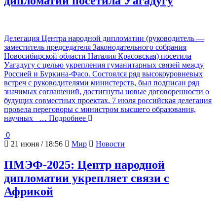
дипломатии посетила Уагадугу
Делегация Центра народной дипломатии (руководитель —
заместитель председателя Законодательного собрания
Новосибирской области Наталия Красовская) посетила
Уагадугу с целью укрепления гуманитарных связей между
Россией и Буркина-Фасо. Состоялся ряд высокоуровневых
встреч с руководителями министерств, был подписан ряд
значимых соглашений, достигнуты новые договоренности о
будущих совместных проектах. 7 июля российская делегация
провела переговоры с министром высшего образования,
научных
… Подробнее
0
21 июня / 18:56
Мир
Новости
ПМЭФ-2025: Центр народной
дипломатии укрепляет связи с
Африкой