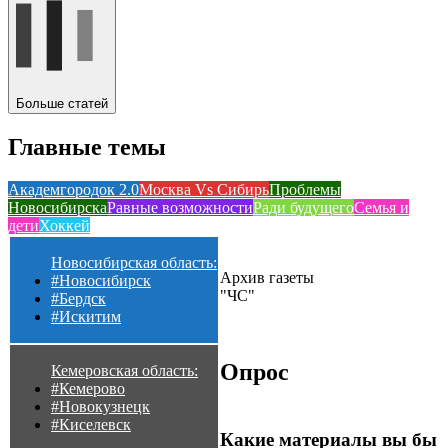
Больше статей
Главные темы
Академгородок 2.0
Москва Vs Сибирь
Проблемы
Новосибирска
Равные возможности
Ради будущего
Семья и
дети
Хоккей
Новосибирская область:
Архив газеты
#Новосибирск
"ЧС"
#Бердск
#Искитим
Опрос
Кемеровская область:
#Кемерово
#Новокузнецк
#Киселевск
Какие материалы вы бы