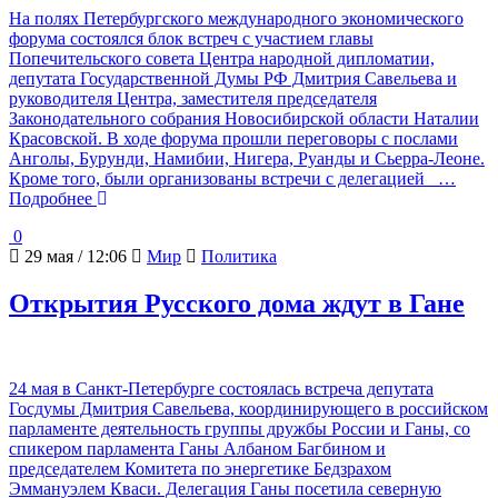
На полях Петербургского международного экономического
форума состоялся блок встреч с участием главы
Попечительского совета Центра народной дипломатии,
депутата Государственной Думы РФ Дмитрия Савельева и
руководителя Центра, заместителя председателя
Законодательного собрания Новосибирской области Наталии
Красовской. В ходе форума прошли переговоры с послами
Анголы, Бурунди, Намибии, Нигера, Руанды и Сьерра-Леоне.
Кроме того, были организованы встречи с делегацией
…
Подробнее
0
29 мая / 12:06
Мир
Политика
Открытия Русского дома ждут в Гане
24 мая в Санкт-Петербурге состоялась встреча депутата
Госдумы Дмитрия Савельева, координирующего в российском
парламенте деятельность группы дружбы России и Ганы, со
спикером парламента Ганы Албаном Багбином и
председателем Комитета по энергетике Бедзрахом
Эммануэлем Кваси. Делегация Ганы посетила северную