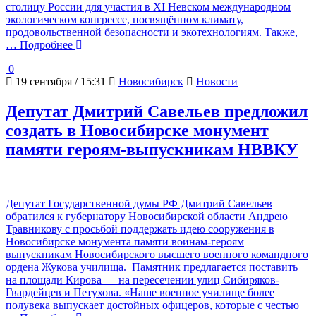
столицу России для участия в XI Невском международном
экологическом конгрессе, посвящённом климату,
продовольственной безопасности и экотехнологиям. Также,
… Подробнее
0
19 сентября / 15:31
Новосибирск
Новости
Депутат Дмитрий Савельев предложил
создать в Новосибирске монумент
памяти героям-выпускникам НВВКУ
Депутат Государственной думы РФ Дмитрий Савельев
обратился к губернатору Новосибирской области Андрею
Травникову с просьбой поддержать идею сооружения в
Новосибирске монумента памяти воинам-героям
выпускникам Новосибирского высшего военного командного
ордена Жукова училища. Памятник предлагается поставить
на площади Кирова — на пересечении улиц Сибиряков-
Гвардейцев и Петухова. «Наше военное училище более
полувека выпускает достойных офицеров, которые с честью