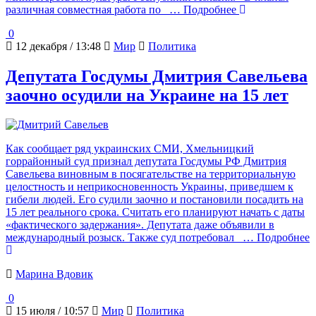
различная совместная работа по
… Подробнее
0
12 декабря / 13:48
Мир
Политика
Депутата Госдумы Дмитрия Савельева
заочно осудили на Украине на 15 лет
Как сообщает ряд украинских СМИ, Хмельницкий
горрайонный суд признал депутата Госдумы РФ Дмитрия
Савельева виновным в посягательстве на территориальную
целостность и неприкосновенность Украины, приведшем к
гибели людей. Его судили заочно и постановили посадить на
15 лет реального срока. Считать его планируют начать с даты
«фактического задержания». Депутата даже объявили в
международный розыск. Также суд потребовал
… Подробнее
Марина Вдовик
0
15 июля / 10:57
Мир
Политика