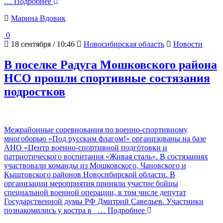
… Подробнее
Марина Вдовик
0
18 сентября / 10:46
Новосибирская область
Новости
В поселке Радуга Мошковского района
НСО прошли спортивные состязания
подростков
Межрайонные соревнования по военно-спортивному
многоборью «Под русским флагом!» организованы на базе
АНО «Центр военно-спортивной подготовки и
патриотического воспитания «Живая сталь». В состязаниях
участвовали команды из Мошковского, Чановского и
Кыштовского районов Новосибирской области. В
организации мероприятия приняли участие бойцы
специальной военной операции, в том числе депутат
Государственной думы РФ Дмитрий Савельев. Участники
познакомились у костра в
… Подробнее