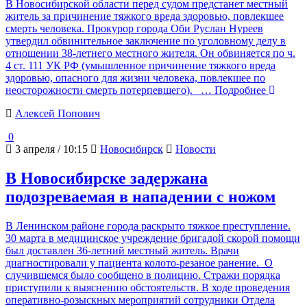
В Новосибирской области перед судом предстанет местный
житель за причинение тяжкого вреда здоровью, повлекшее
смерть человека. Прокурор города Оби Руслан Нуреев
утвердил обвинительное заключение по уголовному делу в
отношении 38-летнего местного жителя. Он обвиняется по ч.
4 ст. 111 УК РФ (умышленное причинение тяжкого вреда
здоровью, опасного для жизни человека, повлекшее по
неосторожности смерть потерпевшего).
… Подробнее
Алексей Попович
0
3 апреля / 10:15
Новосибирск
Новости
В Новосибирске задержана
подозреваемая в нападении с ножом
В Ленинском районе города раскрыто тяжкое преступление.
30 марта в медицинское учреждение бригадой скорой помощи
был доставлен 36-летний местный житель. Врачи
диагностировали у пациента колото-резаное ранение. О
случившемся было сообщено в полицию. Стражи порядка
приступили к выяснению обстоятельств. В ходе проведения
оперативно-розыскных мероприятий сотрудники Отдела