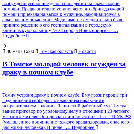
возбуждено уголовное дело о нападении на врача скорой
помощи. Предварительно установлено, что бригада скорой
помощи приехала на вызов к мужчине, находившемуся в
алкогольном опьянении. Медиками незамедлительно было
принято решение о его госпитализации в городскую
клиническую больницу № 34 города Новосибирска.
…
Подробнее
0
30 мая / 16:00
Томская область
Новости
В Томске молодой человек осуждён за
драку в ночном клубе
Томич устроил драку в ночном клубе. Ему грозит срок в три
года лишения свободы с отбыванием наказания в
исправительном колонии. Ленинский районный суд Томска
вынес приговор по уголовному делу в отношении 23-летнего
местного жителя. Он признан виновным по ч. 1 ст. 111 УК РФ
(умышленное причинение тяжкого вреда здоровью, опасного
для жизни человека). В июле
… Подробнее