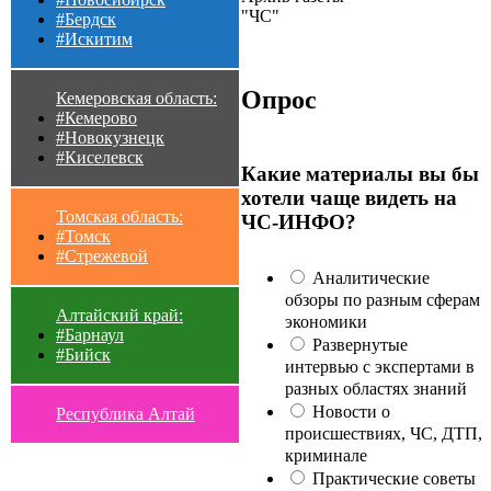
"ЧС"
#Бердск
#Искитим
Опрос
Кемеровская область:
#Кемерово
#Новокузнецк
#Киселевск
Какие материалы вы бы
хотели чаще видеть на
Томская область:
ЧС-ИНФО?
#Томск
#Стрежевой
Аналитические
обзоры по разным сферам
Алтайский край:
экономики
#Барнаул
Развернутые
#Бийск
интервью с экспертами в
разных областях знаний
Новости о
Республика Алтай
происшествиях, ЧС, ДТП,
криминале
Практические советы