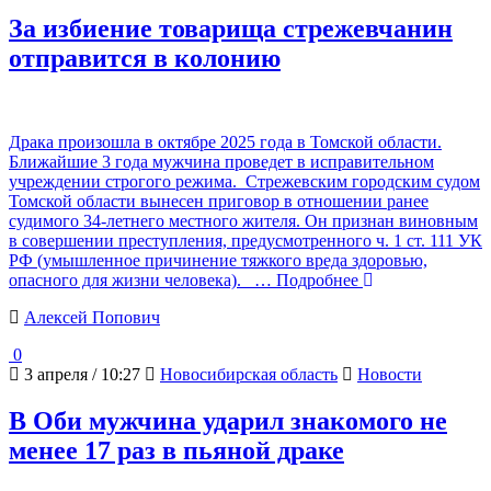
За избиение товарища стрежевчанин
отправится в колонию
Драка произошла в октябре 2025 года в Томской области.
Ближайшие 3 года мужчина проведет в исправительном
учреждении строгого режима. Стрежевским городским судом
Томской области вынесен приговор в отношении ранее
судимого 34-летнего местного жителя. Он признан виновным
в совершении преступления, предусмотренного ч. 1 ст. 111 УК
РФ (умышленное причинение тяжкого вреда здоровью,
опасного для жизни человека).
… Подробнее
Алексей Попович
0
3 апреля / 10:27
Новосибирская область
Новости
В Оби мужчина ударил знакомого не
менее 17 раз в пьяной драке