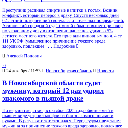
Преступник распивал спиртные напитки в гостях. Возник
конфликт, который перерос в драку. Спустя несколько дней
62-летний потерпевший скончался от телесных повреждений.
Асиновский городской суд Томской области вынес приговор
по уголовному делу в отношении ранее не судимого 57-
летнего местного жителя. Его признали виновным по ч. 4 ст.
111 УК РФ (умышленное причинение тяжкого вреда
здоровью, повлекшее
… Подробнее
Алексей Попович
0
24 декабря / 11:53
Новосибирская область
Новости
В Новосибирской области судят
мужчину, который 12 раз ударил
знакомого в пьяной драке
По версии следствия, в октябре 2025 года обвиняемый в
пьяном виде устроил конфликт: бил знакомого ногами и
руками. В результате тот скончался. Перед судом предстанет
мужчина за причинение тяжкого вреда здоровью, повлекшее