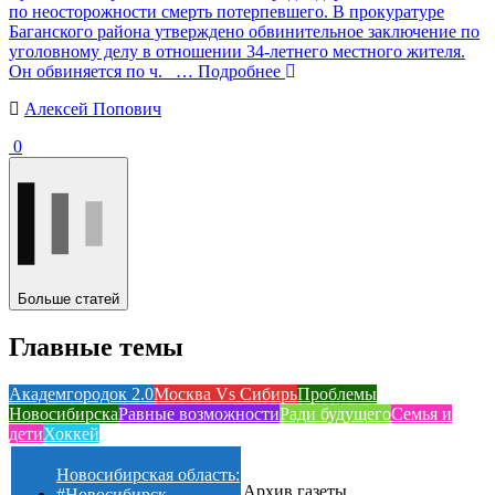
по неосторожности смерть потерпевшего. В прокуратуре
Баганского района утверждено обвинительное заключение по
уголовному делу в отношении 34-летнего местного жителя.
Он обвиняется по ч.
… Подробнее
Алексей Попович
0
Больше статей
Главные темы
Академгородок 2.0
Москва Vs Сибирь
Проблемы
Новосибирска
Равные возможности
Ради будущего
Семья и
дети
Хоккей
Новосибирская область:
Архив газеты
#Новосибирск