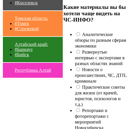
#Киселевск
Какие материалы вы бы
хотели чаще видеть на
Томская область:
ЧС-ИНФО?
#Томск
#Стрежевой
Аналитические
обзоры по разным сферам
Алтайский край:
экономики
#Барнаул
Развернутые
#Бийск
интервью с экспертами в
разных областях знаний
Новости о
Республика Алтай
происшествиях, ЧС, ДТП,
криминале
Практические советы
для жизни (от врачей,
юристов, психологов и
т.д.)
Репортажи и
фоторепортажи с
мероприятий
Новосибирска