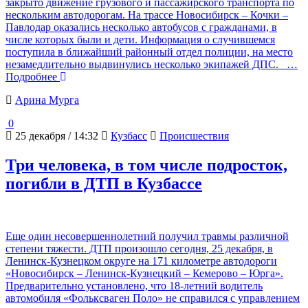
закрыто движение грузового и пассажирского транспорта по
нескольким автодорогам. На трассе Новосибирск – Кочки –
Павлодар оказались несколько автобусов с гражданами, в
числе которых были и дети. Информация о случившемся
поступила в ближайший районный отдел полиции, на место
незамедлительно выдвинулись несколько экипажей ДПС.
…
Подробнее
Арина Мурга
0
25 декабря / 14:32
Кузбасс
Происшествия
Три человека, в том числе подросток,
погибли в ДТП в Кузбассе
Еще один несовершеннолетний получил травмы различной
степени тяжести. ДТП произошло сегодня, 25 декабря, в
Ленинск-Кузнецком округе на 171 километре автодороги
«Новосибирск – Ленинск-Кузнецкий – Кемерово – Юрга».
Предварительно установлено, что 18-летний водитель
автомобиля «Фольксваген Поло» не справился с управлением