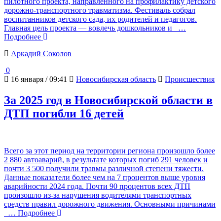
пилотного проекта, направленного на профилактику детского
дорожно-транспортного травматизма. Фестиваль собрал
воспитанников детского сада, их родителей и педагогов.
Главная цель проекта — вовлечь дошкольников и
…
Подробнее
Аркадий Соколов
0
16 января / 09:41
Новосибирская область
Происшествия
За 2025 год в Новосибирской области в
ДТП погибли 16 детей
Всего за этот период на территории региона произошло более
2 880 автоаварий, в результате которых погиб 291 человек и
почти 3 500 получили травмы различной степени тяжести.
Данные показатели более чем на 7 процентов выше уровня
аварийности 2024 года. Почти 90 процентов всех ДТП
произошло из-за нарушения водителями транспортных
средств правил дорожного движения. Основными причинами
… Подробнее