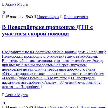
Арина Мурга
0
15 января / 15:40
Новосибирск
Происшествия
В Новосибирске произошло ДТП с
участием скорой помощи
Предварительно в Советском районе, вблизи дома 26 по улице
Приморская, произошло столкновение двух автомобилей.
Водитель, 47-летняя женщина, управляя автомобилем Эксид,
при выезде с левым поворотом на нерегулируемом
перекрестке не выполнила требование дорожного знака
«Уступите дорогу» и совершила столкновение с автомобилем
«Газель» (скорая помощь). В результате ДТП пострадали
пассажиры автомобиля «Газель» – 37-летний мужчина и 42-
летняя
… Подробнее
Арина Мурга
0
14 января / 15:40
Новосибирская область
Происшествия