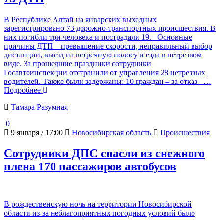
В Республике Алтай на январских выходных
зарегистрировано 73 дорожно-транспортных происшествия. В
них погибли три человека и пострадали 19. Основные
причины ДТП – превышение скорости, неправильный выбор
дистанции, выезд на встречную полосу и езда в нетрезвом
виде. За прошедшие праздники сотрудники
Госавтоинспекции отстранили от управления 28 нетрезвых
водителей. Также были задержаны: 10 граждан – за отказ
…
Подробнее
Тамара Разумная
0
9 января / 17:00
Новосибирская область
Происшествия
Сотрудники ДПС спасли из снежного
плена 170 пассажиров автобусов
В рождественскую ночь на территории Новосибирской
области из-за неблагоприятных погодных условий было