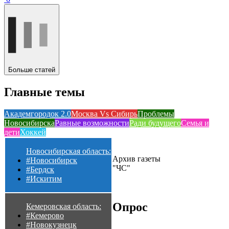
Больше статей
Главные темы
Академгородок 2.0
Москва Vs Сибирь
Проблемы
Новосибирска
Равные возможности
Ради будущего
Семья и
дети
Хоккей
Новосибирская область:
Архив газеты
#Новосибирск
"ЧС"
#Бердск
#Искитим
Опрос
Кемеровская область:
#Кемерово
#Новокузнецк