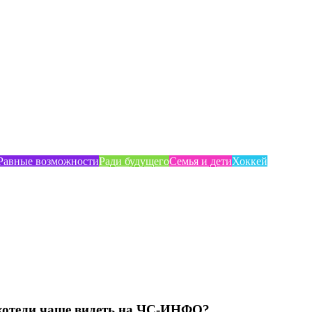
Равные возможности
Ради будущего
Семья и дети
Хоккей
хотели чаще видеть на ЧС-ИНФО?