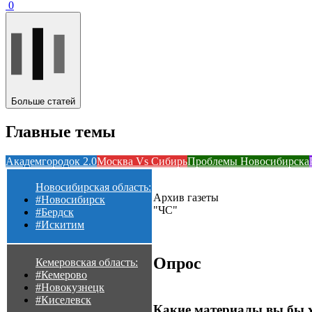
0
Больше статей
Главные темы
Академгородок 2.0
Москва Vs Сибирь
Проблемы Новосибирска
Новосибирская область:
Архив газеты
#Новосибирск
"ЧС"
#Бердск
#Искитим
Опрос
Кемеровская область:
#Кемерово
#Новокузнецк
#Киселевск
Какие материалы вы бы 