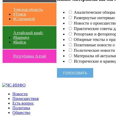
Томская область:
Аналитические обзоры 
#Томск
Развернутые интервью с
#Стрежевой
Новости о происшестви
Практические советы для
Алтайский край:
Репортажи и фоторепор
#Барнаул
Обзорные тексты о праз
#Бийск
Позитивные новости о п
Политические новости 
Материалы об актуальн
Республика Алтай
Исторические и краеве
Новости
Происшествия
Есть вопрос
Политика
Общество