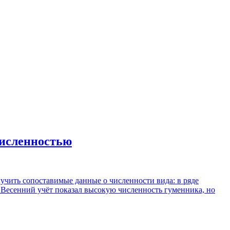
численностью
учить сопоставимые данные о численности вида: в ряде
 Весенний учёт показал высокую численность гуменника, но