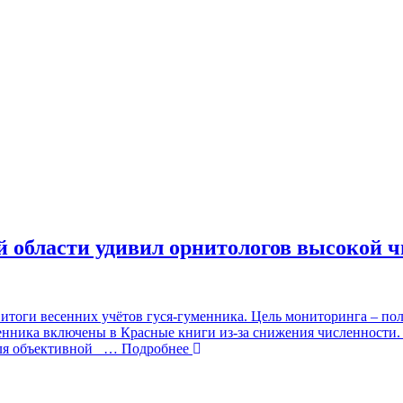
й области удивил орнитологов высокой 
итоги весенних учётов гуся-гуменника. Цель мониторинга – пол
менника включены в Красные книги из‑за снижения численности.
Для объективной
… Подробнее