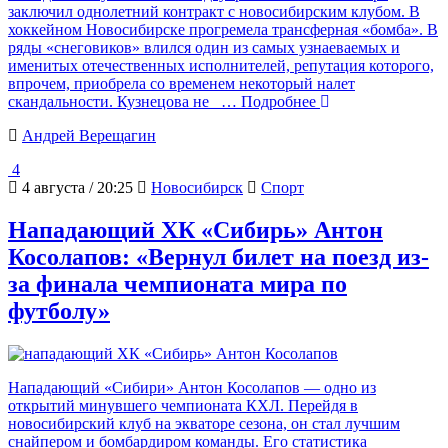
заключил однолетний контракт с новосибирским клубом. В
хоккейном Новосибирске прогремела трансферная «бомба». В
ряды «снеговиков» влился один из самых узнаеваемых и
именитых отечественных исполнителей, репутация которого,
впрочем, приобрела со временем некоторый налет
скандальности. Кузнецова не
… Подробнее
Андрей Верещагин
4
4 августа / 20:25
Новосибирск
Спорт
Нападающий ХК «Сибирь» Антон
Косолапов: «Вернул билет на поезд из-
за финала чемпионата мира по
футболу»
Нападающий «Сибири» Антон Косолапов — одно из
открытий минувшего чемпионата КХЛ. Перейдя в
новосибирский клуб на экваторе сезона, он стал лучшим
снайпером и бомбардиром команды. Его статистика