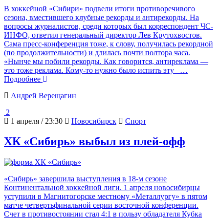
В хоккейной «Сибири» подвели итоги противоречивого
сезона, вместившего клубные рекорды и антирекорды. На
вопросы журналистов, среди которых был корреспондент ЧС-
ИНФО, ответил генеральный директор Лев Крутохвостов.
Сама пресс-конференция тоже, к слову, получилась рекордной
(по продолжительности) и длилась почти полтора часа.
«Нынче мы побили рекорды. Как говорится, антиреклама —
это тоже реклама. Кому-то нужно было испить эту
…
Подробнее
Андрей Верещагин
2
1 апреля / 23:30
Новосибирск
Спорт
ХК «Сибирь» выбыл из плей-офф
«Сибирь» завершила выступления в 18-м сезоне
Континентальной хоккейной лиги. 1 апреля новосибирцы
уступили в Магнитогорске местному «Металлургу» в пятом
матче четвертьфинальной серии восточной конференции.
Счет в противостоянии стал 4:1 в пользу обладателя Кубка