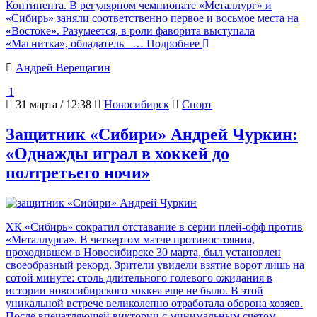
Континента. В регулярном чемпионате «Металлург» и
«Сибирь» заняли соответственно первое и восьмое места на
«Востоке». Разумеется, в роли фаворита выступала
«Магнитка», обладатель
… Подробнее
Андрей Верещагин
1
31 марта / 12:38
Новосибирск
Спорт
Защитник «Сибири» Андрей Чуркин:
«Однажды играл в хоккей до
полтретьего ночи»
ХК «Сибирь» сократил отставание в серии плей-офф против
«Металлурга». В четвертом матче противостояния,
проходившем в Новосибирске 30 марта, был установлен
своеобразный рекорд. Зрители увидели взятие ворот лишь на
сотой минуте: столь длительного голевого ожидания в
истории новосибирского хоккея еще не было. В этой
уникальной встрече великолепно отработала оборона хозяев.
После впечатляющей виктории с минимальным счетом
…