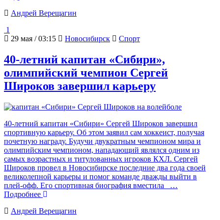
Андрей Верещагин
1
29 мая / 03:15
Новосибирск
Спорт
40-летний капитан «Сибири»,
олимпийский чемпион Сергей
Широков завершил карьеру
40-летний капитан «Сибири» Сергей Широков завершил
спортивную карьеру. Об этом заявил сам хоккеист, получая
почетную награду. Будучи двукратным чемпионом мира и
олимпийским чемпионом, нападающий являлся одним из
самых возрастных и титулованных игроков КХЛ. Сергей
Широков провел в Новосибирске последние два года своей
великолепной карьеры и помог команде дважды выйти в
плей-офф. Его спортивная биография вместила
…
Подробнее
Андрей Верещагин