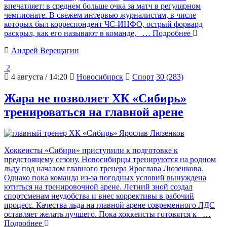
впечатляет: в среднем больше очка за матч в регулярном
чемпионате. В свежем интервью журналистам, в числе
которых был корреспондент ЧС-ИНФО, острый форвард
раскрыл, как его называют в команде,
… Подробнее
Андрей Верещагин
2
4 августа / 14:20
Новосибирск
Спорт
30 (283)
Жара не позволяет ХК «Сибирь»
тренироваться на главной арене
Хоккеисты «Сибири» приступили к подготовке к
предстоящему сезону. Новосибирцы тренируются на родном
льду под началом главного тренера Ярослава Люзенкова.
Однако пока команда из-за погодных условий вынуждена
ютиться на тренировочной арене. Летний зной создал
спортсменам неудобства и внес коррективы в рабочий
процесс. Качества льда на главной арене современного ЛДС
оставляет желать лучшего. Пока хоккеисты готовятся к
…
Подробнее