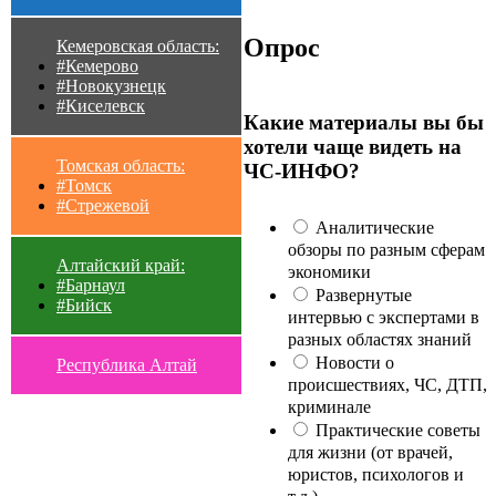
Опрос
Кемеровская область:
#Кемерово
#Новокузнецк
#Киселевск
Какие материалы вы бы
хотели чаще видеть на
Томская область:
ЧС-ИНФО?
#Томск
#Стрежевой
Аналитические
обзоры по разным сферам
Алтайский край:
экономики
#Барнаул
Развернутые
#Бийск
интервью с экспертами в
разных областях знаний
Новости о
Республика Алтай
происшествиях, ЧС, ДТП,
криминале
Практические советы
для жизни (от врачей,
юристов, психологов и