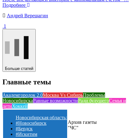
Подробнее
Андрей Верещагин
1
Больше статей
Главные темы
Академгородок 2.0
Москва Vs Сибирь
Проблемы
Новосибирска
Равные возможности
Ради будущего
Семья и
дети
Хоккей
Новосибирская область:
Архив газеты
#Новосибирск
"ЧС"
#Бердск
#Искитим